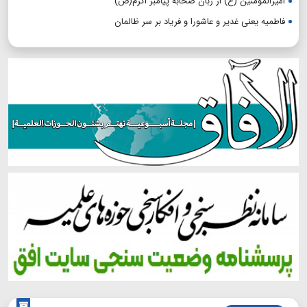
امیرالمؤمنین (ع) از زبان صحابه پیامبر اکرم(ص)
فاطمیه یعنی غدیر و عاشورا و فریاد بر سر ظالمان