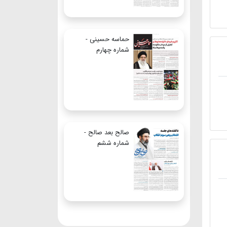
حماسه حسینی -
شماره چهارم
صالح بعد صالح -
شماره ششم