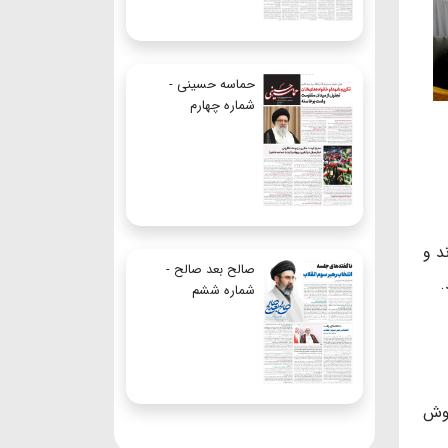
حماسه حسینی -
شماره چهارم
د و
صالح بعد صالح -
.
شماره ششم
خوش