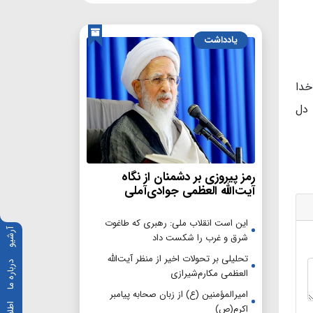
یادداشت
خدا
 دل
رمز پیروزی بر دشمنان از نگاه
آیت‌الله العظمی جوادی‌آملی
این است انقلاب ملی: رهبری که طاغوت
آرشیو
شرق و غرب را شکست داد
تحلیلی بر تحولات اخیر از منظر آیت‌الله
درباره ما
العظمی مکارم‌شیرازی
امیرالمؤمنین (ع) از زبان صحابه پیامبر
اکرم(ص)