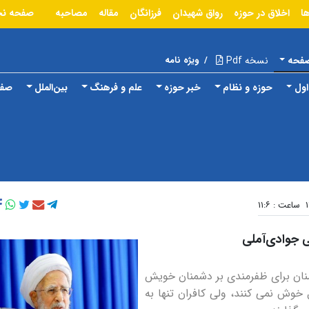
ا
اخلاق در حوزه
رواق شهیدان
فرزانگان
مقاله
مصاحبه
صفحه ن
صفحه
نسخه Pdf
/
ویژه نامه
ول
حوزه و نظام
خبر حوزه
علم و فرهنگ
بین‌الملل
صفح
ساعت : ۱۱:۶
می جوادی‌آملی
نان برای ظفرمندی بر دشمنان خویش
خوش نمی کنند، ولی کافران تنها به