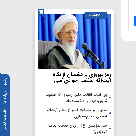
یادداشت
رمز پیروزی بر دشمنان از نگاه
آرشیو
آیت‌الله العظمی جوادی‌آملی
درباره ما
این است انقلاب ملی: رهبری که طاغوت
شرق و غرب را شکست داد
تحلیلی بر تحولات اخیر از منظر آیت‌الله
اطلاعات تماس
العظمی مکارم‌شیرازی
امیرالمؤمنین (ع) از زبان صحابه پیامبر
اکرم(ص)