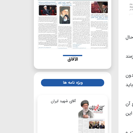
حال
مند
الآفاق
دون
ویژه نامه ها
اید
آقای شهید ایران
 آن
این
ت و