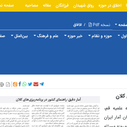
اخلاق در حوزه
رواق شهیدان
فرزانگان
مقاله
مصاحبه
صفحه ن
صفحه
نسخه Pdf
/
الآفاق
ول
حوزه و نظام
خبر حوزه
علم و فرهنگ
بین‌الملل
صفح
ی کلان
علمیه قم،
 آمار ایران
مروزه مسئله