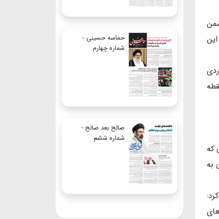
شمن
حماسه حسینی -
ا این
شماره چهارم
ردی
قطه
صالح بعد صالح -
شماره ششم
 که
 به
رد:
های