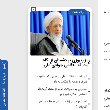
وی افزود: شما نیز باید جنگ روانی فعالانه علیه دشمن داشته باشید؛ چراکه امکانات ما نسبت به اوائل انقلاب و جنگ ۸
یادداشت
اسی
 به
 به
رمز پیروزی بر دشمنان از نگاه
آرشیو
آیت‌الله العظمی جوادی‌آملی
درباره ما
این است انقلاب ملی: رهبری که طاغوت
شرق و غرب را شکست داد
تحلیلی بر تحولات اخیر از منظر آیت‌الله
مام
اطلاعات تماس
العظمی مکارم‌شیرازی
عنی
امیرالمؤمنین (ع) از زبان صحابه پیامبر
ئمه
اکرم(ص)