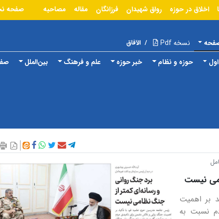
اخلاق در حوزه
رواق شهیدان
فرزانگان
مقاله
مصاحبه
صفحه ن
صفحه
نسخه Pdf
/
الآفاق
ول
حوزه و نظام
خبر حوزه
علم و فرهنگ
بین‌الملل
صفح
امل
امی نیست
د بر اهمیت
م نسبت به