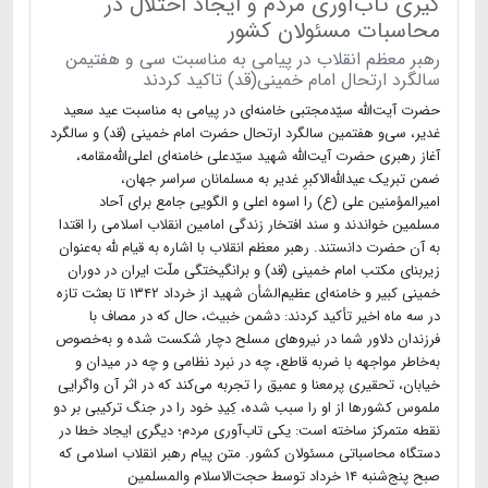
گیری تاب‌آوری مردم و ایجاد اختلال در
محاسبات مسئولان کشور
رهبر معظم انقلاب در پیامی به مناسبت سی و هفتیمن
سالگرد ارتحال امام خمینی(قد) تاکید کردند
حضرت آیت‌الله سیّدمجتبی خامنه‌ای در پیامی به مناسبت عید سعید
غدیر، سی‌و هفتمین سالگرد ارتحال حضرت امام خمینی (قد) و سالگرد
آغاز رهبری حضرت آیت‌الله شهید سیّدعلی خامنه‌ای اعلی‌الله‌مقامه،
ضمن تبریک عیدالله‌الاکبرِ غدیر به مسلمانان سراسر جهان،
امیرالمؤمنین علی (ع) را اسوه‌ اعلی و الگویی جامع برای آحاد
مسلمین خواندند و سند افتخار زندگی امامین انقلاب اسلامی را اقتدا
به آن حضرت دانستند. رهبر معظم انقلاب با اشاره به قیام لله به‌عنوان
زیربنای مکتب امام خمینی (قد) و برانگیختگی ملّت ایران در دوران
خمینی کبیر و خامنه‌ای عظیم‌الشأن شهید از خرداد ۱۳۴۲ تا بعثت تازه
در سه ماه اخیر تأکید کردند: دشمن خبیث، حال که در مصاف با
فرزندان دلاور شما در نیروهای مسلح دچار شکست شده و به‌خصوص
به‌خاطر مواجهه با ضربه‌ قاطع، چه در نبرد نظامی و چه در میدان و
خیابان، تحقیری پرمعنا و عمیق را تجربه می‌کند که در اثر آن واگرایی
ملموس کشورها از او را سبب شده، کِیدِ خود را در جنگ ترکیبی بر دو
نقطه متمرکز ساخته است: یکی تاب‌آوری مردم؛ دیگری ایجاد خطا در
دستگاه محاسباتی مسئولان کشور. متن پیام رهبر انقلاب اسلامی که
صبح پنج‌شنبه ۱۴ خرداد توسط حجت‌الاسلام والمسلمین