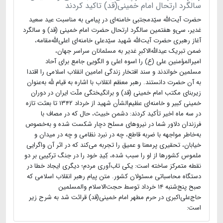
سالگرد ارتحال امام خمینی(قد) تاکید کردند
حضرت آیت‌الله سیّدمجتبی خامنه‌ای در پیامی به مناسبت عید سعید
غدیر، سی‌و هفتمین سالگرد ارتحال حضرت امام خمینی (قد) و سالگرد
آغاز رهبری حضرت آیت‌الله شهید سیّدعلی خامنه‌ای اعلی‌الله‌مقامه،
ضمن تبریک عیدالله‌الاکبرِ غدیر به مسلمانان سراسر جهان،
امیرالمؤمنین علی (ع) را اسوه‌ اعلی و الگویی جامع برای آحاد
مسلمین خواندند و سند افتخار زندگی امامین انقلاب اسلامی را اقتدا
به آن حضرت دانستند. رهبر معظم انقلاب با اشاره به قیام لله به‌عنوان
زیربنای مکتب امام خمینی (قد) و برانگیختگی ملّت ایران در دوران
خمینی کبیر و خامنه‌ای عظیم‌الشأن شهید از خرداد ۱۳۴۲ تا بعثت تازه
در سه ماه اخیر تأکید کردند: دشمن خبیث، حال که در مصاف با
فرزندان دلاور شما در نیروهای مسلح دچار شکست شده و به‌خصوص
به‌خاطر مواجهه با ضربه‌ قاطع، چه در نبرد نظامی و چه در میدان و
خیابان، تحقیری پرمعنا و عمیق را تجربه می‌کند که در اثر آن واگرایی
ملموس کشورها از او را سبب شده، کِیدِ خود را در جنگ ترکیبی بر دو
نقطه متمرکز ساخته است: یکی تاب‌آوری مردم؛ دیگری ایجاد خطا در
دستگاه محاسباتی مسئولان کشور. متن پیام رهبر انقلاب اسلامی که
صبح پنج‌شنبه ۱۴ خرداد توسط حجت‌الاسلام والمسلمین
حاج‌علی‌اکبری در حرم مطهر امام خمینی(قد) قرائت شد به شرح زیر
است: