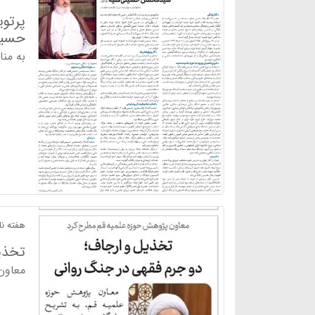
پرتو
حسینی
به من
هفته نام
تخذی
معاون