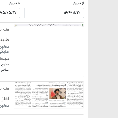
از تاریخ
تا تاریخ
هفته نام
طلبه 
معاون
طلبگی
حجت‌الا
مطرح می
اسلامی 
هفته نام
آغاز «
معاون 