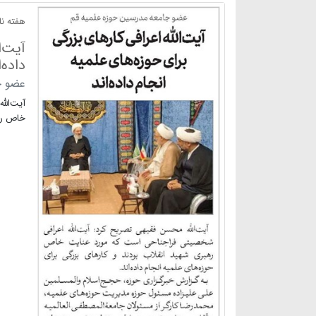
هفته نام
آیت‌ا
داده‌ا
عضو ج
آیت‌الل
خاص رهب