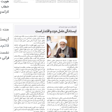
هویت جه
خطاب ب
کارآمدی
هفته نام
ایست
قائم‌م
نشست چ
قرآنی د