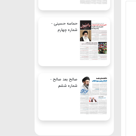
حماسه حسینی -
شماره چهارم
صالح بعد صالح -
شماره ششم