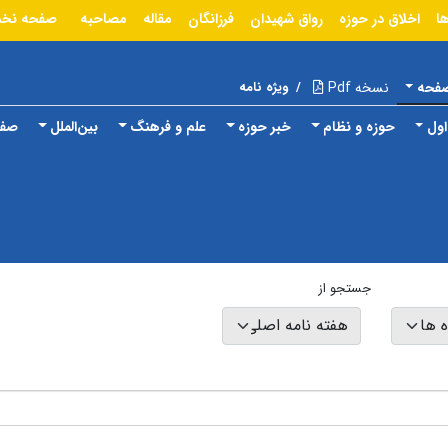
ا
اخلاق در حوزه
رواق شهیدان
فرزانگان
مقاله
مصاحبه
صفحه نخ
صفحه
نسخه Pdf
/
ویژه نامه
ول
حوزه و نظام
خبر حوزه
علم و فرهنگ
بین‌الملل
صفح
جستجو از