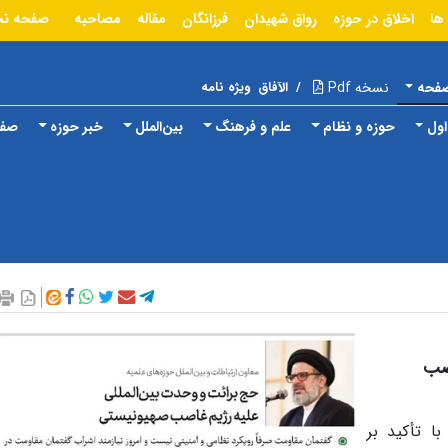
ها
اخلاق در حوزه
رواق شهیدان
فرزانگان
مقاله
مصاحبه
صفحه ن
صفحه
نسخه Pdf
/
الآفاق
ویژه نامه
ول
حوزه و نظام
علم و فرهنگ
بین‌الملل
خبر حوزه
صفح
اصب
با تأکید بر