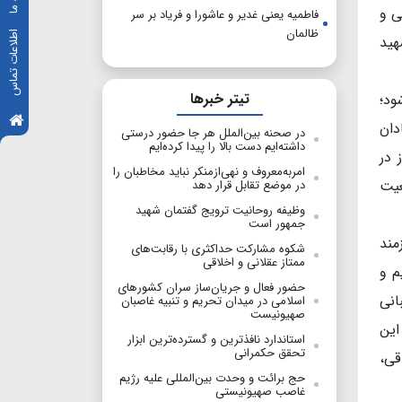
ی و
فاطمیه یعنی غدیر و عاشورا و فریاد بر سر
ظالمان
اطلاعات تماس
هید
تیتر خبرها
ود؛
دان
در صحنه بین‌الملل هر جا حضور درستی
داشته‌ایم دست بالا را پیدا کرده‌ایم
 در
امربه‌معروف و نهی‌ازمنکر نباید مخاطبان را
عیت
در موضع تقابل قرار دهد
وظیفه روحانیت ترویج گفتمان شهید
جمهور است
مند
شکوه مشارکت حداکثری با رقابت‌های
ممتاز عقلانی و اخلاقی
م و
حضور فعال و جریان‌ساز سران کشورهای
انی
اسلامی در میدان تحریم و تنبیه غاصبان
صهیونیست
این
استاندارد نافذترین و گسترده‌ترین ابزار
تحقق حکمرانی
قی،
حج برائت و وحدت بین‌المللی علیه رژیم
غاصب صهیونیستی