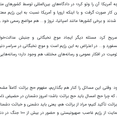
ه آمریکا آن را وتو کرد؛ در دادگاه‌های بین‌المللی توسط کشورهای مت
ین کار صورت گرفت و با اینکه اروپا و آمریکا نسبت به این رژیم مع
د و برخی کشورها مانند اسپانیا، نروژ و... هم مواضع رسمی خود را
ریح کرد: مسئله دیگر ایجاد موج نخبگانی و جنبش عدالت‌خو
کسفورد و... در اعتراض به این رژیم است و موج نخبگانی در سراسر دنیا
یت در افکار عمومی و رسانه‌های مختلف هم وجود دارد؛ رسانه‌هایی
زود: وقتی این مسائل را کنار هم بگذاریم، مفهوم حج برائت کاملاً م
 که چرا حج امسال باید حج برائت باشد؛ امروز دشمنان در حضیض ذل
رائت تأکید کنیم؛ مراد از برائت هم، یعنی باید دشمنی و خباثت دشمنان
بیش از گذشته تبیین کنیم، جنایات آمریکا در حمایت از رژیم غاصب صهیونیستی و حضور در