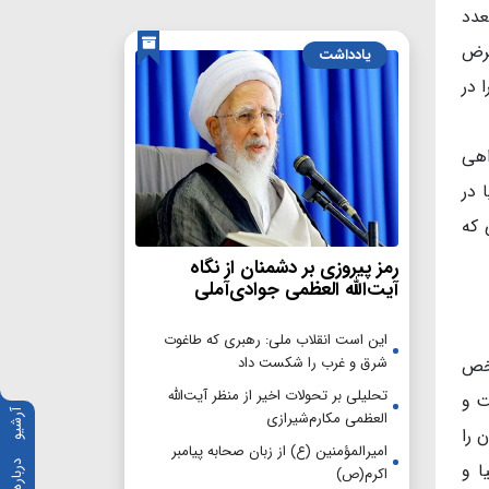
عدد
ترض
یادداشت
 در
اهی
 در
 که
رمز پیروزی بر دشمنان از نگاه
آیت‌الله العظمی جوادی‌آملی
این است انقلاب ملی: رهبری که طاغوت
شرق و غرب را شکست داد
شخص
تحلیلی بر تحولات اخیر از منظر آیت‌الله
ت و
آرشیو
العظمی مکارم‌شیرازی
 را
امیرالمؤمنین (ع) از زبان صحابه پیامبر
 بیش از ۱۰۰ جنگ در دنیا و
درباره ما
اکرم(ص)