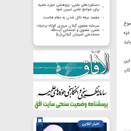
دستاوردهای علمی- پژوهشی حوزه علمیه
برای جوامع علمی تبیین شود
مقصد عرفه نائل شدن به مقام فناست
ضوع
سرمایه معنوی گیلان مروری کوتاه برحیات
علمی، معنوی و اجتماعی آیت‌الله
غزه
محمدعلی امینیان گیلانی(ره)
اید
این
ار،
اخبار آنلاین