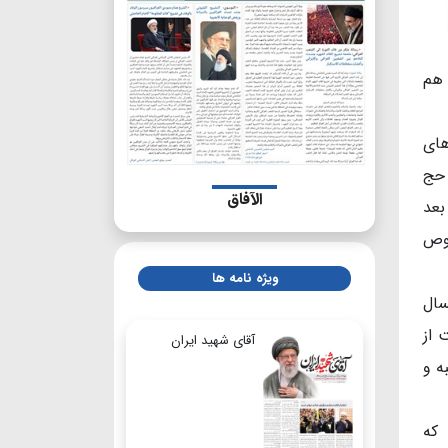
 هم
رفیت‌های
 حج
الآفاق
بعد
صوص
ویژه نامه ها
سال
 از
آقای شهید ایران
ه و
 که