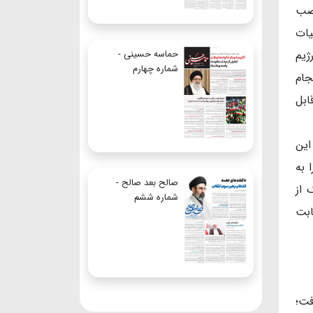
اصب
یات
حماسه حسینی -
ژیم
شماره چهارم
جام
ابل
این
عادی را به
صالح بعد صالح -
 از
شماره ششم
ابت
فت؛