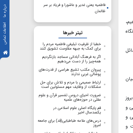
فاطمیه یعنی غدیر و عاشورا و فریاد بر سر
درباره ما
ظالمان
یم،
اطلاعات تماس
گاه
تیتر خبرها
خطبا از ظرفیت تبلیغی فاطمیه مردم را
برای کمک به جبهه مقاومت تشویق کنند
ائل
اگر به فرهنگ آبادانی مساجد بازنگردیم
همه‌چیز را از دست می‌دهیم
پیروان مکتب تشیع ‌هراسی از قدرت‌های
پوشالی غربی ندارند
یان
ارتباط صمیمی با مردم و تلاش برای حل
مشکلات از وظایف مهم مسئولین است
ضرورت احیای دروس تفسیر قرآن و علوم
روز
عقلی در حوزه‌های علمیه
ی و
قم پایگاه اصلی علوم اسلامی در
یکصدسال اخیر
ی و
درس‌های علامه طباطبایی(قد) برای جامعه
امروز
ت و