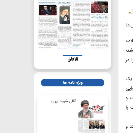
ش‌ها
امه
شد؛
الآفاق
 در
 یک
ویژه نامه ها
ایی
ت و
آقای شهید ایران
 را
د و