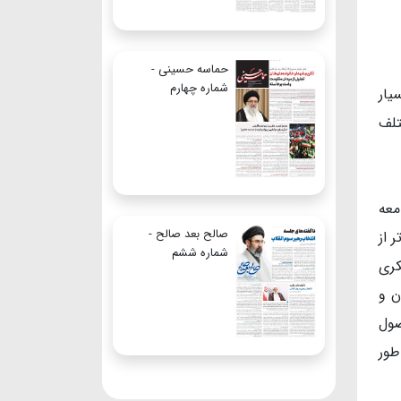
حماسه حسینی -
شماره چهارم
یار
تلف
معه
صالح بعد صالح -
 از
شماره ششم
کری
ن و
صول
طور