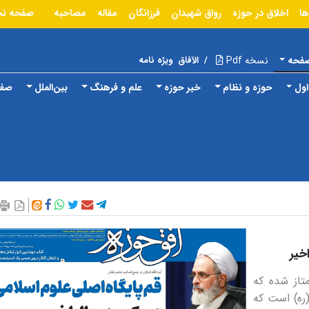
ها
اخلاق در حوزه
رواق شهیدان
فرزانگان
مقاله
مصاحبه
صفحه ن
صفحه
نسخه Pdf
/
الآفاق
ویژه نامه
ول
حوزه و نظام
خبر حوزه
علم و فرهنگ
بین‌الملل
صفح
خیر
تاز شده که
(ره) است که