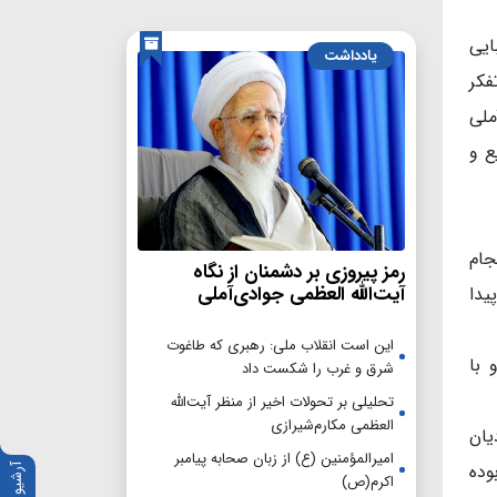
ایی
یادداشت
فکر
ملی
ع و
جام
رمز پیروزی بر دشمنان از نگاه
آیت‌الله العظمی جوادی‌آملی
یدا
این است انقلاب ملی: رهبری که طاغوت
 با
شرق و غرب را شکست داد
تحلیلی بر تحولات اخیر از منظر آیت‌الله
العظمی مکارم‌شیرازی
یان
امیرالمؤمنین (ع) از زبان صحابه پیامبر
وده
آرشیو
اکرم(ص)