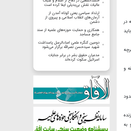
حشدالشعبی در دفاع از اسلام و عتبات
عالیات نقش بی‌بدیلی ایفا کرده است
ارتداد سیاسی یعنی کوتاه آمدن از
آرمان‌های انقلاب اسلامی و پیروی از
 در
دشمن
همکاری و حمایت حوزه‌های علمیه از سند
اید
جامع مساجد
دومین کنگره علمی امناءالرسل پاسداشت
شهید سیدحسن نصرالله برگزار می‌شود
رچه
مدعیان حقوق بشر در برابر جنایات
اسرائیل سکوت کرده‌اند
 استاد خارج فقه و
 سه، حدود
نده
 به