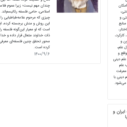
امکان
چندان مهم نیست؛ زیرا عموم فلاس
تی،
اسلامی، حامی فلسفه رئالیسم‌اند.
تی و
چیزی که مرحوم علامه‌طباطبایی را 
منابع
این روش و منش برجسته کرده، ای
تار،
است که او معیار این‌گونه فلسفه را
 کارکرد،
ذات خداوند متعال قرار داده و خدا ر
ون و
محور تحقق چنین فلسفه‌ای معرفی
ل علم،
کرده است.
اقع و
۱۴۰۰/۹/۶
علم دینی
ب علم
 معرفت
 دینی با
می‌شود.
ایران و