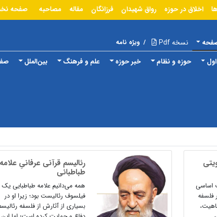
ا
اخلاق در حوزه
رواق شهیدان
فرزانگان
مقاله
مصاحبه
صفحه نخ
صفحه
نسخه Pdf
/
ویژه نامه
ول
حوزه و نظام
خبر حوزه
علم و فرهنگ
بین‌الملل
صفح
یتی
رئالیسم قرآنی عرفانیِ علامه
طباطبائی
ث اساسی
همه می‌دانیم علامه ‌طباطبایی یک
 فلسفه
فیلسوف رئالیست بود؛ زیرا او در
ماهیت،
بسیاری از آثارش از فلسفه رئالیسم
دفاع و حمایت کرده است؛ اما این