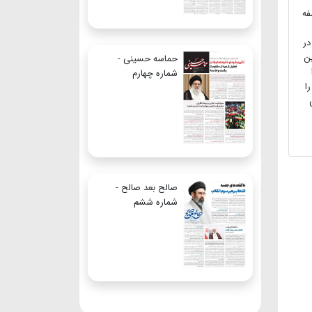
فه
در
ن
حماسه حسینی -
شماره چهارم
ا
صالح بعد صالح -
شماره ششم