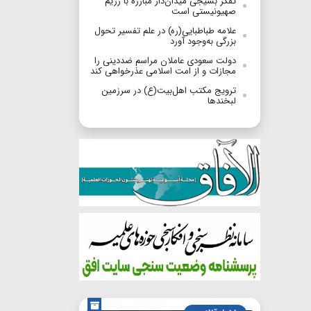
تفکر بسیجی میدان‌دار مبارزه با رژیم
صهیونیستی است
علامه طباطبایی(ره) در علم تفسیر تحول
بزرگی به‌وجود آورد
دولت سعودی عاملان مراسم ضددینی را
مجازات و از امت اسلامی عذرخواهی کند
ترویج مکتب اهل‌بیت(ع) در سرزمین
لبخندها