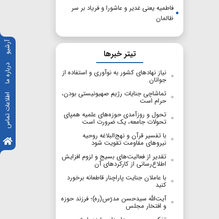
فاطمیه یعنی غدیر و عاشورا و فریاد بر سر
ظالمان
آرشیو
تیتر خبرها
درباره ما
نیاز نهادهای کشور به نوآوری و استفاده از
جوانان
تماشاچی جنایات رژیم صهیونیستی بودن،
اطلاعات تماس
حرام است
تحول و روزآمدی حوزه‌های علمیه همپای
تحولات جامعه، یک ضرورت است
با تفسیر قرآن و نهج‌البلاغه روحیه
نیروهای مقاومت تقویت شود
تقدیر از فعالیت‌های بسیج و لزوم افزایش
اطلاع‌رسانی از کارکردهای آن
با عاملان جنایت پاراچنار قاطعانه برخورد
کنید
آیت‌الله سیدحسن مدرّس(ره)؛ فرزند حوزه
و افتخار مجلس