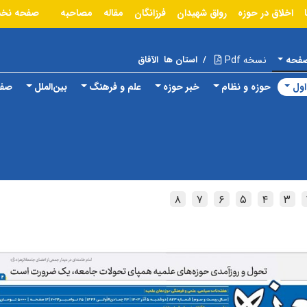
اخلاق در حوزه
رواق شهیدان
فرزانگان
مقاله
مصاحبه
صفحه نخ
صفحه
نسخه Pdf
/
استان ها
الآفاق
ول
حوزه و نظام
خبر حوزه
علم و فرهنگ
بین‌الملل
صفح
۸
۷
۶
۵
۴
۳