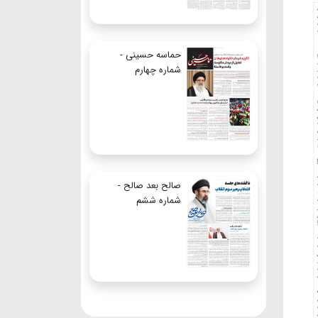
حماسه حسینی -
شماره چهارم
صالح بعد صالح -
شماره ششم