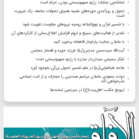
تماشاچی جنایات رژیم صهیونیستی بودن، حرام است
تحول و روزآمدی حوزه‌های علمیه همپای تحولات جامعه، یک ضرورت
است
با تفسیر قرآن و نهج‌البلاغه روحیه نیروهای مقاومت تقویت شود
تقدیر از فعالیت‌های بسیج و لزوم افزایش اطلاع‌رسانی از کارکردهای آن
با عاملان جنایت پاراچنار قاطعانه برخورد کنید
آیت‌الله سیدحسن مدرّس(ره)؛ فرزند حوزه و افتخار مجلس
تفکر بسیجی میدان‌دار مبارزه با رژیم صهیونیستی است
علامه طباطبایی(ره) در علم تفسیر تحول بزرگی به‌وجود آورد
دولت سعودی عاملان مراسم ضددینی را مجازات و از امت اسلامی
عذرخواهی کند
ترویج مکتب اهل‌بیت(ع) در سرزمین لبخندها