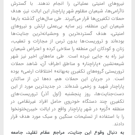
نیروهای امنیتی عملیاتی را انجام ندهند. با گسترش
ناآرامی‌ها، شیعیان مظلوم شهر پاراچنار این ایالت نیز، هدف
حملات تکفیری‌ها قرار می‌گیرند. طی سال‌های گذشته بارها
شیعیان این منطقه، زیر سایه بی‌عملی ارتش و نیروهای
امنیتی، هدف گسترده‌ترین و وحشیانه‌ترین جنایت‌ها
بوده‌اند و تروریست‌ها بدون ترس از مجازات و تعقیب،
زنان و کودکان این منطقه را سلاخی کرده و اعتراض شیعیان
نیز راه به جایی نبرده است. طی ماه‌های اخیر نیز شهر
شیعه‌نشین «پاراچنار» و مناطق اطراف آن، شاهد حملات
تروریستی گروه‌های تکفیری به‌بهانه« اختلافات ارضی» بوده
است. در جریان این حملات هم، ده‌ها تن از ساکنان
پاراچنار شهید و زخمی شده‌اند. در جدیدترین مورد از این
دست‌جنایت‌ها، روز پنجشنبه (اول آذر) تروریست‌های
تکفیری چند دستگاه خودروی حامل افراد غیرنظامی در
منطقه «کُرَم» در شهر پاراچِنار واقع در ایالت خیبرپختونخوا
را با استفاده از تسلیحات سنگین و سبک مورد هدف قرار
دادند.
به دنبال وقوع این جنایت‌، مراجع عظام تقلید، جامعه