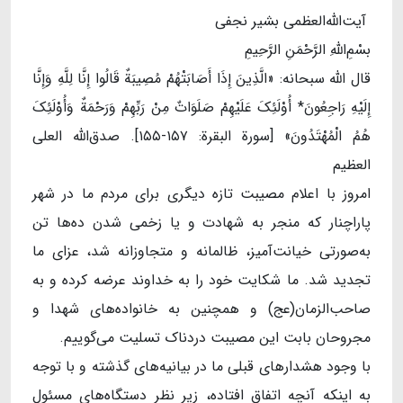
آیت‌الله‌العظمی بشیر نجفی
بسْمِ‌اللهِ الرَّحْمَنِ الرَّحِیمِ
قال الله سبحانه: «الَّذِینَ إِذَا أَصَابَتْهُمْ مُصِیبَةٌ قَالُوا إِنَّا لِلَّهِ وَإِنَّا
إِلَیْهِ رَاجِعُونَ* أُوْلَئِکَ عَلَیْهِمْ صَلَوَاتٌ مِنْ رَبِّهِمْ وَرَحْمَةٌ وَأُوْلَئِکَ
هُمُ الْمُهْتَدُونَ» [سورة البقرة: ۱۵۷-۱۵۵]. صدق‌الله العلی
العظیم
امروز با اعلام مصیبت تازه دیگری برای مردم ما در شهر
پاراچنار که منجر به ‌شهادت و یا زخمی شدن ده‌ها تن
به‌صورتی خیانت‌آمیز، ظالمانه و متجاوزانه شد، عزای ما
تجدید شد. ما شکایت خود را به خداوند عرضه کرده و به
صاحب‌الزمان(عج) و همچنین به خانواده‌های شهدا و
مجروحان بابت این مصیبت دردناک تسلیت می‌گوییم.
با وجود هشدارهای قبلی ما در بیانیه‌های گذشته و با توجه
به اینکه آنچه اتفاق افتاده، زیر نظر دستگاه‌های مسئول