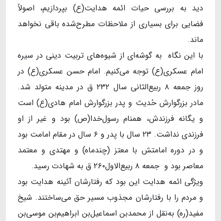
دید به بررسی حیات ائمه هدایت(ع) بپردازیم، اصولاً
فضایی برای بسیاری از ملاحظات مطرح‌شده باقی نخواهد
ماند.
با این نگاه به گوشه‌ای از شیوه‌های تربیت دینی در سیره
امام عسکری(ع) توجه می‌کنیم. امام حسن عسکری(ع) در
روز جمعه ۸ ربیع‌الثانی سال ۲۳۲ ق در مدینه متولد شد.
مادر بزرگوارش حُدیث و پدر بزرگوارش امام هادی(ع) است
و یگانه فرزندش، همنام رسول‌خدا(ص) بود و غیر از او
فرزندی نداشت. ۲۳ سال با پدر و ۶ سال در مقام امامت بود
و در دوره امامتش با معتز (چندماه) و مهتدی و معتمد
معاصر بود و جمعه ۸ ربیع‌الاول۲۶۰ ق به شهادت رسید.
ویژگی ائمه هدایت این بود که رفتارشان آئینه هدایت بود
و مردم را با رفتارشان مجذوب مسیر حق می‌ساختند. شیخ
مفید(ره) به‌نقل از محمدبن اسماعیل‌بن ابراهیم‌بن موسی‌بن