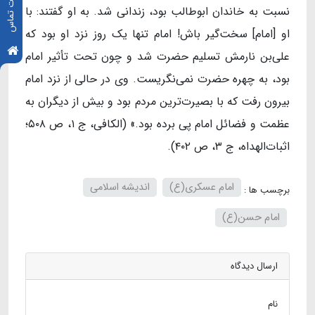
اطلاعات تماس
نسبت به خاندان ابوطالب بود، زندانی شد. به او گفتند: با
او [امام] سخت‌گیر باش! امام تنها یک روز نزد او بود که
علی‌بن نارمش تسلیم حضرت شد و چون تحت تأثیر امام
بود، به چهره حضرت نمی‌نگریست. وی در حالی از نزد امام
بیرون رفت که با بصیرت‌ترین مردم بود و بیش از دیگران به
عظمت و فضائل امام پی برده بود.» (الکافی، ج ۱، ص ۵۰۸؛
اثبات‌الهداه، ج ۳، ص ۴۰۲).
امام عسکری(ع)
اندیشه اسلامی
برچسب ها :
امام حسن(ع)
ارسال دیدگاه
نام