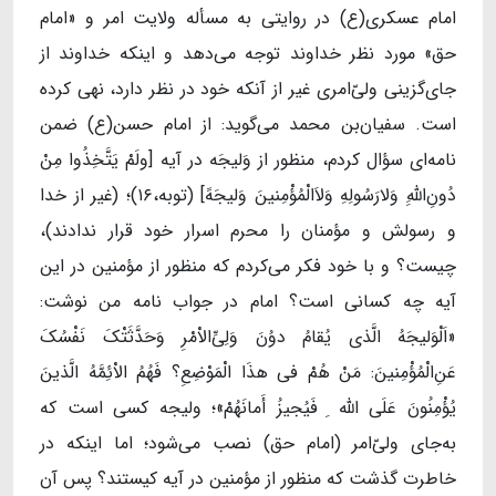
امام عسکری(ع) در روایتی به مسأله ولایت امر و «امام
حق» مورد نظر خداوند توجه می‌دهد و اینکه خداوند از
جای‌گزینی ولیّ‌امری غیر از آنکه خود در نظر دارد، نهی کرده
است. سفیان‌بن محمد می‌گوید: از امام حسن(ع) ضمن
نامه‌ای سؤال کردم، منظور از وَلیجَه در آیه [ولَمْ یَتَّخِذُوا مِنْ
دُونِ‌اللّهِِ وَلارَسُولِهِ وَلاَالْمُؤْمِنینَ وَلیجَهً] (توبه،۱۶)؛ (غیر از خدا
و رسولش و مؤمنان را محرم اسرار خود قرار ندادند)،
چیست؟ و با خود فکر می‌کردم که منظور از مؤمنین در این
آیه چه کسانی است؟ امام در جواب نامه من نوشت:
«اَلْوَلیجَهُ الَّذی یُقامُ دوُنَ وَلِیِّ‌الاْمْرِ وَحَدَّثَتْکَ نَفْسُکَ
عَنِ‌الْمُؤْمِنینَ: مَنْ هُمْ فی هذَا الْمَوْضِعِ؟ فَهُمُ الاْئِمَّهُ الَّذینَ
یُؤْمِنُونَ عَلَی اللّه ِ فَیُجیزُ أَمانَهُمْ»؛ ولیجه کسی است که
به‌جای ولی‌ّامر (امام حق) نصب می‌شود؛ اما اینکه در
خاطرت گذشت که منظور از مؤمنین در آیه کیستند؟ پس آن