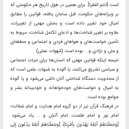
است [انتم الفقرا]. برای همین در طول تاریخ هر حکومتی که
بر ویرانه‌های حکومت قبل سامان یافته، قوانین را مطابق
امیال خود تغییر داده است و بخش مهمی از تغییرات،
علاوه بر تغییر شناخت‌ها و ادعای تکامل شناخت، مربوط به
تأمین خواست‌های و هواهای فردی و اجتماعی و منطقه‌ای
و ملی و نژادی و…. بوده است (شهوات عملی).
نتیجه اینکه قوانین مهمی که انسان‌ها برای حیات اجتماعی
و سیاسی تشریع می‌کنند، یا آلوده به شبهات علمی است که
از محدویت دستگاه شناختی آنان ناشی می‌شود و یا آلوده
به امیال و خواست‌های خودخواهانه و خودبینانه بشر و
جوامع بوده است.
در فرهنگ قرآن نیز از دو گروه امام هدایت و امام ضلالت؛
امام نور و امام ظلمت، امام آتش و … یاد می‌شود.
[وَجَعَلْنَاهُمْ أَئِمَّهً یَهْدُونَ بِأَمْرِنَا]، [وَجَعَلْنَاهُمْ أَئِمَّهً یَدْعُونَ إِلَى