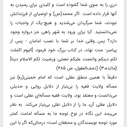
دری را به سوی شما گشوده است و کلیدی برای رسیدن به
آنها قرار داده است. اگر محمد(ص) و اوصیای از فرزندانش
نبودند، شما سرگردان می‌شدید و هیچ-یک از واجبات را
نمی‌دانستید. آیا برای ورود به شهر راهی جز دروازه وجود
دارد؟ پس وقتی خدا بر شما با نصب امامان - پس از
پیامبر- منت نهاد، در کتاب بزرگ خود فرمود: [الیوم اکملت
لکم دینکم واتممت علیکم نعمتی ورضیت لکم الاسلام دینا]
(مائده،۳) (تحف‌العقول، ص ۴۸۵).
دقیقاً با همین منطق عقلی است که امام خمینی(ره) نیز
مسأله ولایت فقیه را بی‌نیاز از دلایل روایی و حدیثی
می‌دانست و معتقد بود، ولایت فقیه مسأله‌ای عقلی است و
دلایل عقلی آن، ما را از دلایل نقلی بی‌نیاز می‌کند. به نظر
می‌رسد این نگاه در نوع توجه ما به مسأله امامت کمتر
مورد توجه نویسندگان و محققان است؛ درحالی‌که اگر با این