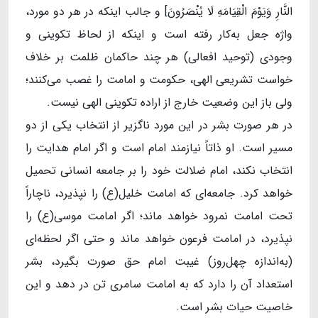
النَّارِ وَیَوْمَ الْقِیَامَهِ لَا یُنْصَرُونَ] و جالب اینکه در هر دو مورد،
واژه جعل به‌کار رفته است و اینکه از لحاظ تکوینی و
وجودی (توحید افعالی) هر چند حاکمان ظلمت بر خلاف
خواست تشریعی الهی، حکومت و امامت را غصب می‌کنند؛
ولی باز این وضعیت خارج از اراده تکوینی الهی نیست.
در هر صورت بشر در این مورد ناگزیر از انتخاب یکی از دو
مسیر است. او ذاتاً نیازمند امام است و اگر امام هدایت را
انتخاب نکند، امام ضلالت خود را بر جامعه انسانی تحمیل
خواهد کرد. جامعه‌ای که امامت خلیل(ع) را نپذیرد، ناچاراً
تحت امامت نمرود خواهد ماند؛ اگر امامت موسی(ع) را
نپذیرد، در امامت فرعون خواهد ماند و حتی اگر لحظه‌ای
(به‌اندازه چهل‌روز) غیبت امام حق صورت بگیرد، بشر
استعداد آن را دارد که به امامت سامری تن در دهد و این
خاصیت حیات بشر است.