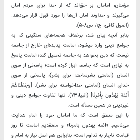
مؤمنان، امامان بر حق‌اند که از خدا برای مردم امان
می‌گیرند و خداوند امان آن‌ها را مورد قبول قرار می‌دهد.
(اصول کافی، ج۱، ص۵۰۸).
بنابر آنچه بیان شد، برخلاف هجمه‌های سنگینی که به
جوامع دینی وارد می‎شود، امامت پدیده‌ای خارج از جامعه
نیست که دین بخواهد به جامعه تحمیل کند؛ امامت پاسخ
به نیازی است که جامعه ابراز کرده است؛ پاسخی از سوی
انسان (امامتی بشرساخته برای بشر)؛ پاسخی از سوی
خدای انسان (امامتی خداخواسته برای بشر). [وَجَعَلْنَاهُمْ
أَئِمَّهً یَهْدُونَ بِأَمْرِنَا] (انبیا،۷۳). تنها تفاوت جوامع دینی و
غیردینی در همین مسأله است.
با این منطق است که ما امامان خود را امام هدایت
می‌نامیم: «ائمه یهدون بامرنا» و معتقدیم امامت تا روز
قیامت ناچار به تداوم است؛ بنابراین هم اصل نیاز به امام و