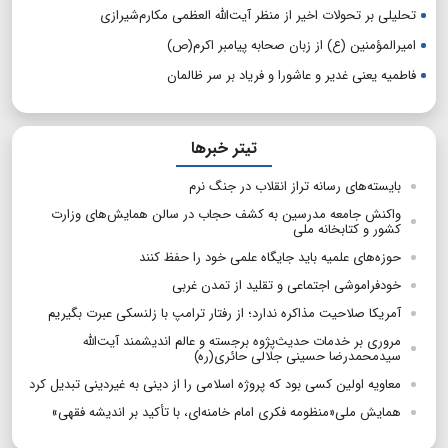
تحلیلی بر تحولات اخیر از منظر آیت‌الله العظمی مکارم‌شیرازی
امیرالمؤمنین (ع) از زبان صحابه پیامبر اکرم(ص)
فاطمیه یعنی غدیر و عاشورا و فریاد بر سر ظالمان
تیتر خبرها
بایسته‌های رسانه تراز انقلاب در جنگ نرم
واکنش جامعه مدرسین به کشف حجاب در سالن همایش‌های وزارت
کشور و کتابخانه ملی
حوزه‌های علمیه باید جایگاه علمی خود را حفظ کنند
خودفراموشی اجتماعی و تقلید از تمدن غربی
آمریکا صلاحیت مذاکره ندارد؛ از رفتار ترامپ با زلنسکی عبرت بگیریم
مروری بر خدمات حدیث‌پژوه برجسته و عالم اندیشمند آیت‌الله
سیدمحمدرضا حسینی جلالی حائری(ره)
معاویه اولین کسی بود که پروژه اسلامی را از دینی به غیردینی تبدیل کرد
همایش ملی«منظومه فکری امام خامنه‌ای، با تأکید بر اندیشه فقهی»