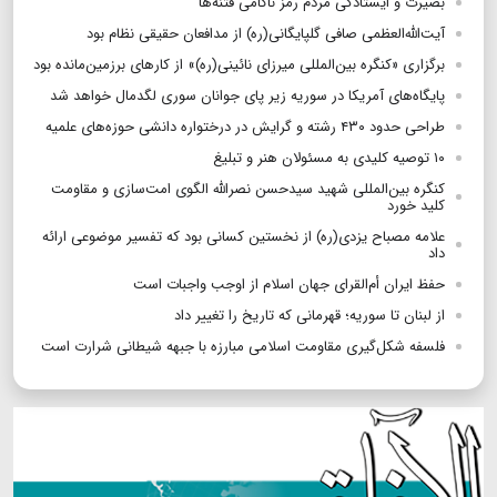
بصیرت و ایستادگی مردم رمز ناکامی فتنه‌ها
آیت‌الله‌العظمی صافی‌ گلپایگانی(ره) از مدافعان حقیقی نظام بود
برگزاری «کنگره بین‌المللی میرزای نائینی(ره)» از کارهای برزمین‌مانده بود
پایگاه‌های آمریکا در سوریه زیر پای جوانان سوری لگدمال خواهد شد
طراحی حدود ۴۳۰ رشته و گرایش در درختواره دانشی حوزه‌های علمیه
۱۰ توصیه کلیدی به مسئولان هنر و تبلیغ
کنگره بین‌المللی شهید سیدحسن نصرالله الگوی امت‌سازی و مقاومت
کلید خورد
علامه مصباح یزدی(ره) از نخستین کسانی بود که تفسیر موضوعی ارائه
داد
حفظ ایران أم‌القرای جهان اسلام از اوجب واجبات است
از لبنان تا سوریه؛ قهرمانی که تاریخ را تغییر داد
فلسفه شکل‌گیری مقاومت اسلامی مبارزه با جبهه شیطانی شرارت است