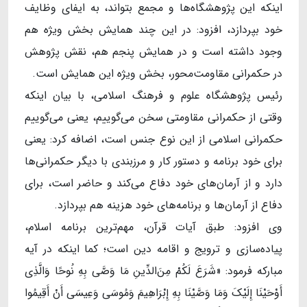
اینکه این پژوهشگاه‌ها و مجمع بتواند، به ایفای وظایف
خود بپردازد، افزود: در این چند همایش بخش ویژه هم
وجود داشته است و در همایش پنجم هم، نقش پژوهش
در حکمرانی مقاومت‌محور، بخش ویژه این همایش است.
رئیس پژوهشگاه علوم و فرهنگ اسلامی، با بیان اینکه
وقتی از حکمرانی مقاومتی سخن می‌گوییم، یعنی می‌گوییم
حکمرانی اسلامی از این نوع جنس است، اضافه کرد: یعنی
برای خود برنامه و دستور کار و مرزبندی با دیگر حکمرانی‌ها
دارد و از آرمان‌های خود دفاع می‌کند و حاضر است، برای
دفاع از آرمان‌ها و برنامه‌های خود هزینه هم بپردازد.
وی افزود: طبق آیات قرآن، مهم‌ترین برنامه اسلام،
پیاده‌سازی و ترویج و اقامه دین است؛ کما اینکه در آیه
مبارکه فرمود: «شَرَعَ لَکُمْ مِنَ‌الدِّینِ مَا وَصَّی بِهِ نُوحًا وَالَّذِی
أَوْحَیْنَا إِلَیْکَ وَمَا وَصَّیْنَا بِهِ إِبْرَاهِیمَ وَمُوسَی وَعِیسَی أَنْ أَقِیمُوا