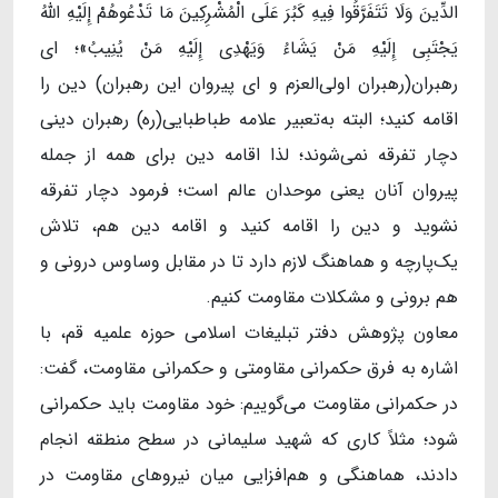
الدِّینَ وَلَا تَتَفَرَّقُوا فِیهِ کَبُرَ عَلَی الْمُشْرِکِینَ مَا تَدْعُوهُمْ إِلَیْهِ اللَّهُ
یَجْتَبِی إِلَیْهِ مَنْ یَشَاءُ وَیَهْدِی إِلَیْهِ مَنْ یُنِیبُ»؛ ای
رهبران(رهبران اولی‌العزم و ای پیروان این رهبران) دین را
اقامه کنید؛ البته به‌تعبیر علامه طباطبایی(ره) رهبران دینی
دچار تفرقه نمی‌شوند؛ لذا اقامه دین برای همه از جمله
پیروان آنان یعنی موحدان عالم است؛ فرمود دچار تفرقه
نشوید و دین را اقامه کنید و اقامه دین هم، تلاش
یک‌پارچه و هماهنگ لازم دارد تا در مقابل وساوس درونی و
هم برونی و مشکلات مقاومت کنیم.
معاون پژوهش دفتر تبلیغات اسلامی حوزه علمیه قم، با
اشاره به فرق حکمرانی مقاومتی و حکمرانی مقاومت، گفت:
در حکمرانی مقاومت می‌گوییم: خود مقاومت باید حکمرانی
شود؛ مثلاً کاری که شهید سلیمانی در سطح منطقه انجام
دادند، هماهنگی و هم‌افزایی میان نیروهای مقاومت در