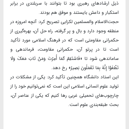
ذیل ارشادهای رهبری بود تا بتوانند با سربلندی در برابر
استکبار و داعش بایستند و موفق هم بودند.
حجت‌الاسلام والمسلمین لکزایی تصریح کرد: آنچه امروزه در
منطقه وجود دارد و بال و پر گرفته، راه حل آن، بهره‌گیری از
حکمرانی مقاومتی است که در فرهنگ اسلامی مورد تأکید
است تا در پرتو آن، حکمرانی مقاومت، فرماندهی و
ساماندهی شود تا «فَاسْتَقِمْ کَمَا أُمِرْتَ وَمَنْ تَابَ مَعَکَ وَلَا
تَطْغَوْا إِنَّهُ بِمَا تَعْمَلُونَ بَصِیرٌ» رخ دهد.
این استاد دانشگاه همچنین تأکید کرد: یکی از مشکلات در
تولید علوم انسانی اسلامی این است که نمی‌توانیم خود را از
چارچوب‌های تحمیلی غربی رها کنیم که یکی از عناصر آن،
بحث طبقه‌بندی علوم است.