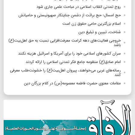
روح تمدنی انقلاب اسلامی در مباحث علمی جاری شود
حج امسال؛ حج برائت از دشمن جنایتکار صهیونیستی و حامیانش
اسلام بزرگترین حامی حقوق زن است
شناخت، تبیین و تبلیغ دین
خروجی فعالیت‌های دهه کرامت معرفت‌افزایی نسبت به حق اهل‌بیت(ع)
باشد
سران کشورهای اسلامی خود را برای آمریکا و اسرائیل هزینه نکنند
امام صادق(ع) منظومه جامع فکر تمدنی اسلامی ‌را ارائه کردند
رسانه‌های غربی می‌خواهند، پیروان اهل‌بیت(ع) را خشونت‌طلب معرفی
کنند
مقامات معنوی حضرت فاطمه معصومه(س) در کلام بزرگان دین