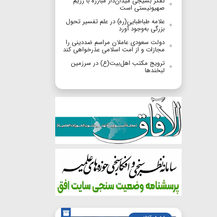
تفکر بسیجی میدان‌دار مبارزه با رژیم
صهیونیستی است
علامه طباطبایی(ره) در علم تفسیر تحول
بزرگی به‌وجود آورد
دولت سعودی عاملان مراسم ضددینی را
مجازات و از امت اسلامی عذرخواهی کند
ترویج مکتب اهل‌بیت(ع) در سرزمین
لبخندها