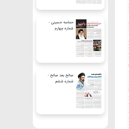
حماسه حسینی -
شماره چهارم
صالح بعد صالح -
شماره ششم