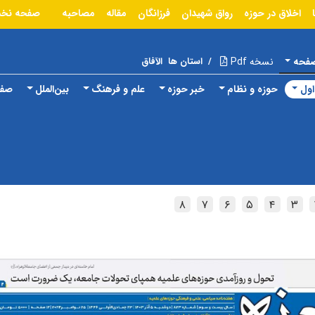
اخلاق در حوزه
رواق شهیدان
فرزانگان
مقاله
مصاحبه
صفحه نخ
صفحه
نسخه Pdf
/
استان ها
الآفاق
ول
حوزه و نظام
خبر حوزه
علم و فرهنگ
بین‌الملل
صفح
۸
۷
۶
۵
۴
۳