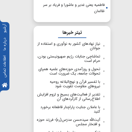
فاطمیه یعنی غدیر و عاشورا و فریاد بر سر
ظالمان
آرشیو
تیتر خبرها
درباره ما
نیاز نهادهای کشور به نوآوری و استفاده از
جوانان
تماشاچی جنایات رژیم صهیونیستی بودن،
اطلاعات تماس
حرام است
تحول و روزآمدی حوزه‌های علمیه همپای
تحولات جامعه، یک ضرورت است
با تفسیر قرآن و نهج‌البلاغه روحیه
نیروهای مقاومت تقویت شود
تقدیر از فعالیت‌های بسیج و لزوم افزایش
اطلاع‌رسانی از کارکردهای آن
با عاملان جنایت پاراچنار قاطعانه برخورد
کنید
آیت‌الله سیدحسن مدرّس(ره)؛ فرزند حوزه
و افتخار مجلس