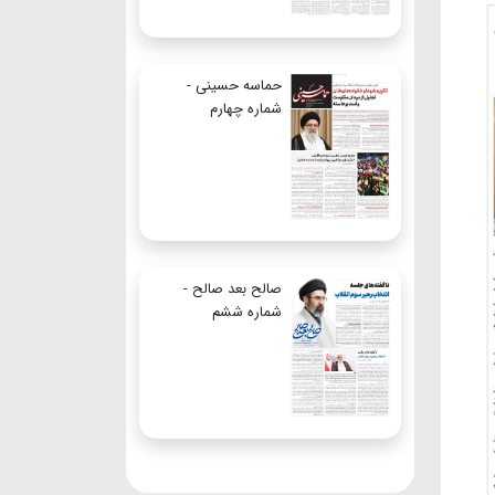
حماسه حسینی -
شماره چهارم
صالح بعد صالح -
شماره ششم