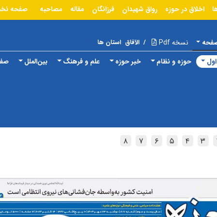
ا
اخلاق در حوزه
رواق شهیدان
فرزانگان
مقاله
مصاحبه
صفحه نخ
صفحه
نسخه Pdf
/
الآفاق
استان ها
ول
حوزه و نظام
خبر حوزه
علم و فرهنگ
بین‌الملل
صفح
۸
۷
۶
۵
۴
۳