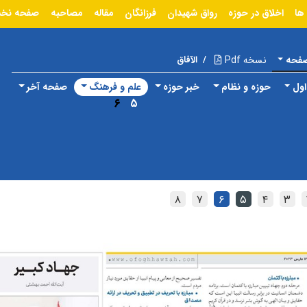
ها
اخلاق در حوزه
رواق شهیدان
فرزانگان
مقاله
مصاحبه
صفحه نخ
صفحه
نسخه Pdf
/
الآفاق
ول
حوزه و نظام
خبر حوزه
علم و فرهنگ
صفحه آخر
۶
۵
۸
۷
۶
۵
۴
۳