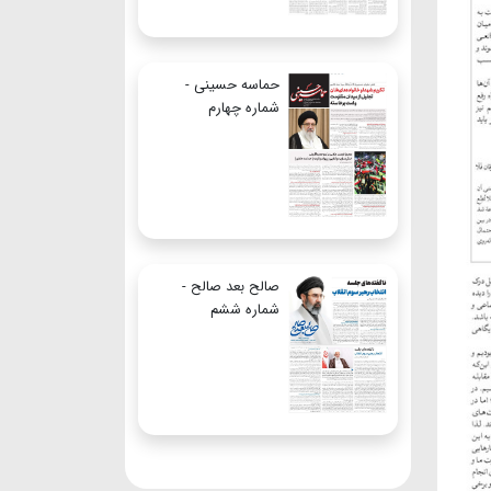
حماسه حسینی -
شماره چهارم
صالح بعد صالح -
شماره ششم