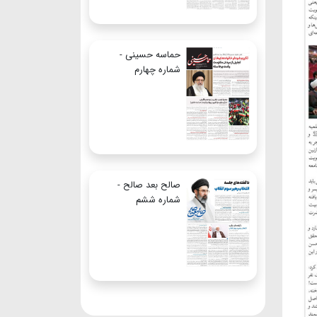
حماسه حسینی -
شماره چهارم
صالح بعد صالح -
شماره ششم