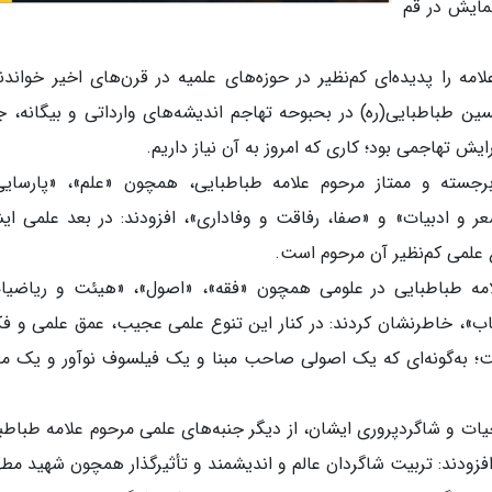
رگزاری همایش در قم
امه را پدیده‌ای کم‌نظیر در حوزه‌های علمیه در قرن‌های اخیر خواندن
ین طباطبایی(ره) در بحبوحه تهاجم اندیشه‌های وارداتی و بیگانه، ج
 تهاجمی بود؛ کاری که امروز به آن نیاز داریم.
 برجسته و ممتاز مرحوم علامه طباطبایی، همچون «علم»، «پارسای
ر و ادبیات» و «صفا، رفاقت و وفاداری»، افزودند: در بعد علمی ای
ع علمی کم‌نظیر آن مرحوم است.
علامه طباطبایی در علومی همچون «فقه»، «اصول»، «هیئت و ریاضیا
ساب»، خاطرنشان کردند: در کنار این تنوع علمی عجیب، عمق علمی و ف
ست؛ به‌گونه‌ای که یک اصولی صاحب مبنا و یک فیلسوف نوآور و یک م
 حیات و شاگردپروری ایشان، از دیگر جنبه‌های علمی مرحوم علامه طباطب
و افزودند: تربیت شاگردان عالم و اندیشمند و تأثیرگذار همچون شهید مط