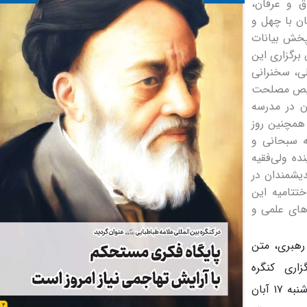
 و عرفان،
ن با چهل و
 پخش بیانات
 برگزاری این
ی، سخنرانی
شخیص مصلحت
ور طلاب، اساتید و علما، ۲۴ آبان در مدرسه
همچنین روز
ت‌الله سبحانی و
ده ولی‌فقیه
دیشمندان در
ختتامیه این
 شخصیت‌های علمی و
 رهبری، متن
زاری کنگره
بین‌المللی علامه طباطبایی(ره) که در تاریخ چهار‌شنبه ۱۷ آبان