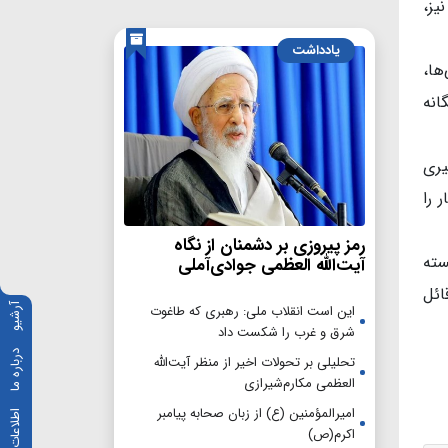
یز،
یادداشت
ها،
انه
یری
 را
رمز پیروزی بر دشمنان از نگاه
سته
آیت‌الله العظمی جوادی‌آملی
ائل
آرشیو
این است انقلاب ملی: رهبری که طاغوت
شرق و غرب را شکست داد
درباره ما
تحلیلی بر تحولات اخیر از منظر آیت‌الله
العظمی مکارم‌شیرازی
امیرالمؤمنین (ع) از زبان صحابه پیامبر
اطلاعات تماس
اکرم(ص)