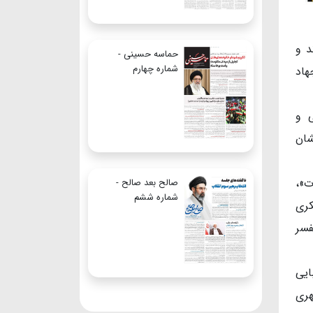
د و
حماسه حسینی -
شماره چهارم
هاد
ی و
شان
ت»،
صالح بعد صالح -
شماره ششم
کری
فسر
ایی
هری