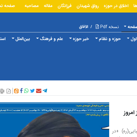
ا
اخلاق در حوزه
رواق شهیدان
فرزانگان
مقاله
مصاحبه
صفحه ن
صفحه
نسخه Pdf
/
الآفاق
ول
حوزه و نظام
خبر حوزه
علم و فرهنگ
بین‌الملل
استا
امروز
یی(ره) «در