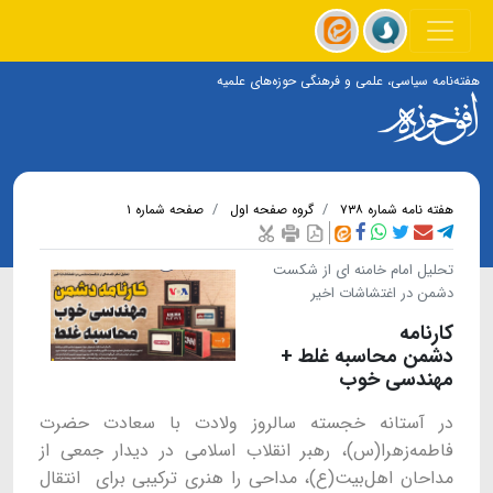
هفته‌نامه سیاسی، علمی و فرهنگی حوزه‌های علمیه
هفته نامه شماره ۷۳۸
گروه صفحه اول
صفحه شماره ۱
تحلیل امام خامنه ای از شکست
دشمن در اغتشاشات اخیر
کارنامه
دشمن محاسبه‌ غلط +
مهندسی خوب
در آستانه خجسته سالروز ولادت با سعادت حضرت
فاطمه‌زهرا(س)، رهبر انقلاب اسلامی در دیدار جمعی از
مداحان اهل‌بیت(ع)، مداحی را هنری ترکیبی برای انتقال