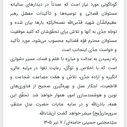
گوناگونی مورد نیاز است که عمدتاً در دیدارهای سالیانه‌
مسئولان قضائی و توصیه‌ها و تأکیدات مفصّل رهبر
عظیم‌الشّأن شهید قَدّس‌الله نفسه‌الزکیّه بارها بیان شده و
توجّه جدّی به آنها و تلاش برای تحقّق‌شان که کلید موفقیت
مسئولان محترم قوّه‌ قضائیه محسوب می‌شود، مورد تأکید
و خواست جدّی اینجانب است.
راه رسیدن به عدالت و مبارزه با ظلم و فساد، مسیر دشواری
است که با اخلاص و توکّل، رعایت تقوا در مرتبه‌ عالی،
انگیزه و اراده‌ جدّی، تلاش و همّت مضاعف، شجاعت و
قاطعیت، ابتکار عمل و بهره‌گیری صحیح از فناوری‌های
نوین و هوشمندسازی امور، هموار خواهد شد. تحقّق این
همه، باذن‌الله و در سایه‌ عنایات حضرت عدلِ منتظَر،
سرورمان(عج) میسّر خواهد گشت ان‌شاءالله.
سیّدمجتبی حسینی خامنه‌ای/ ۷ تیر ۱۴۰۵