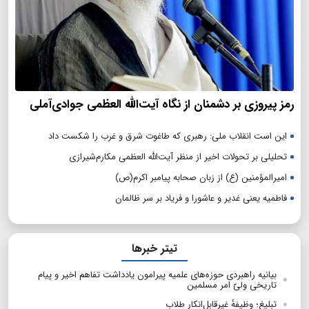
رمز پیروزی بر دشمنان از نگاه آیت‌الله العظمی جوادی‌آملی
این است انقلاب ملی: رهبری که طاغوت شرق و غرب را شکست داد
تحلیلی بر تحولات اخیر از منظر آیت‌الله العظمی مکارم‌شیرازی
امیرالمؤمنین (ع) از زبان صحابه پیامبر اکرم(ص)
فاطمیه یعنی غدیر و عاشورا و فریاد بر سر ظالمان
تیتر خبرها
بیانیه راهبردی حوزه‌های علمیه پیرامون یادداشت تفاهم اخیر و پیام
تاریخی ولیّ امر مسلمین
تبلیغ؛ وظیفهٔ غیرقابل‌انکار طلاب