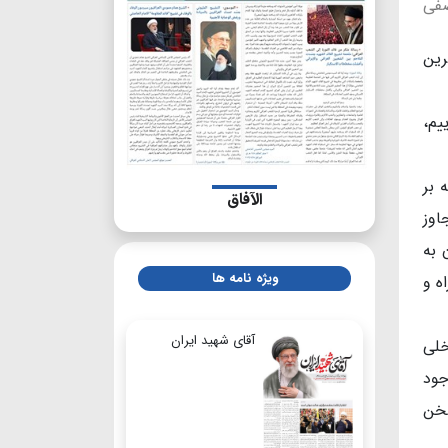
صفی
رین
یم،
 بر
الآفاق
اوز
 به
ویژه نامه ها
ه و
آقای شهید ایران
خلی
جود
سخن