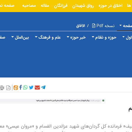
ها
اخلاق در حوزه
رواق شهیدان
فرزانگان
مقاله
مصاحبه
صفحه ن
صفحه
نسخه Pdf
/
الآفاق
ول
حوزه و نظام
خبر حوزه
علم و فرهنگ
بین‌الملل
صفح
م
یف» فرمانده کل گردان‌های شهید عزالدین القسام و «مروان عیسی» مع