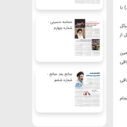
ی الدین روز یکشنبه ۲۳ فوریه (۵ اسفند) با
حماسه حسینی -
رکل
شماره چهارم
 از
مین
اقی
صالح بعد صالح -
اقی
شماره ششم
جام