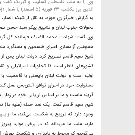
وی را به ملت فلسطین تسلیت و تبریک گفت و 
الدین روز یکشنبه ۲۳ فوریه (۵ اسفند) با شعار «إنا علی عهد» (ما بر عهد خود وفاداریم) تشییع خواهد شد.
به گزارش خبرگزاری حوزه، به نقل از شبکه المنار
تحولات جنوب لبنان و تشییع پیکر سید حسن نصر
وی گفت: شهادت محمد الضیف فرمانده کل گردا
همچنین آزادسازی اسرای فلسطین و دستآورد ملت
شیخ نعیم قاسم تصریح کرد: دولت لبنان پس از 
کشورهای ناظر است تا تجاوزات اسرائیلی و نق
اولیه است و دولت لبنان بایستی با قاطعیت با آن
مسئولیت خود در اجرای توافق آتش‌بس عمل کند، ا
گزینه ماست و ما بر اساس ارزیابی خود در زمان
شیخ نعیم قاسم گفت: یک ضد حمله (علیه ما) تح
وجود دارد که ترویج به شکست می‌کند، ما از پی
دارد، ملت ما می‌داند که در برخی موارد پیر
می‌گوییم که مربوط به پایداری و شکست یورش اس