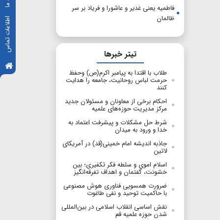
فاطمیه یعنی غدیر و عاشورا و فریاد بر سر
ظالمان
اطلاعات تماس
تیتر خبرها
طلاب با اقتدا به پیامبر اکرم(ص) وحفظ
حرمت لباس روحانیت، جامعه را هدایت
کنند
احکام برخی از معاونان و مسئولان جدید
مرکز مدیریت حوزه‌های علمیه
شرط حل مشکلات و پیشرفت اعتماد به
خدا و ورود به میدان
جاذبه اندیشه امام خمینی(قد) در آمریکای
لاتین
اسلام اموی و سلطه‌ فکر تکفیری؛ بین
خشونت، گفتمان و اهداف تفرقه‌انگیز
ضرورت همسویی فناوری هوش مصنوعی
با حاکمیت توحید و نفی طاغوت
نقش اساسی انقلاب اسلامی در بین‌المللی
شدن حوزه علمیه قم