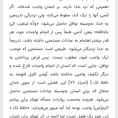
اهمیتی که نزد خدا دارند، بر انسان واجب شده‌اند. اگر
کسی آنها را ترک کند، سقوط می‌کند؛ ولی نزدیکی تدریجی
به خدا، به‌وسیله نوافل حاصل می‌شود: «وانّه لیتقرب الیّ
بالنافلة»؛ یعنی آدمی طبعاً پس از انجام واجبات خود، هر
قدر بیشتر اهتمام به عبادات مستحبی داشته باشد، تدریجاً
به خدا نزدیکتر می‌شود. طبیعی است مستحبی که موجب
ترک واجب شود، مطلوب نیست. پس فرض پرداختن به
نوافل، جایی است که انسان از انجام واجبات فارغ شده و
دیگر تکلیف واجبی نداشته باشد: [ومن اللیل فتهجد به
نافلة لک.] (اسراء: ۷۹) این فضلی است از سوی خدای
متعال که برای انسان به‌وسیله عبادات مستحبی حاصل
می‌شود. هرچند به‌حسب روایات، مسأله تهجّد برای پیامبر
اکرم(ص) واجب بوده؛ اما آیه مزبور می‌فرماید: «نافلة لک.»
این خود یک فضل است؛ اما آنچه در اثر تهجّد برای انسان