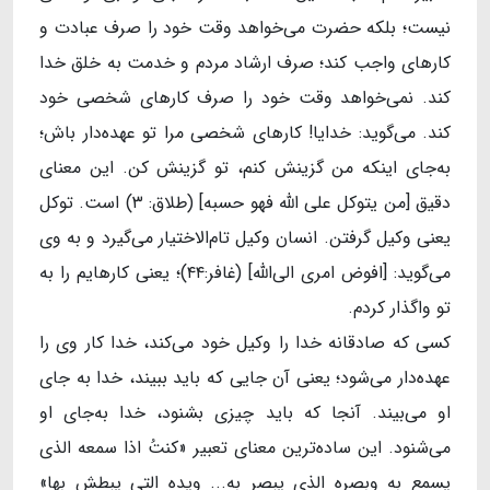
نیست؛ بلکه حضرت می‌خواهد وقت خود را صرف عبادت و
کارهای واجب کند؛ صرف ارشاد مردم و خدمت به خلق خدا
کند. نمی‌خواهد وقت خود را صرف کارهای شخصی خود
کند. می‌گوید: خدایا! کارهای شخصی مرا تو عهده‌دار باش؛
به‌جای اینکه من گزینش کنم، تو گزینش کن. این معنای
دقیق [من یتوکل علی الله فهو حسبه] (طلاق: ۳) است. توکل
یعنی وکیل گرفتن. انسان وکیل تام‌الاختیار می‌گیرد و به وی
می‌گوید: [افوض امری الی‌الله] (غافر:۴۴)؛ یعنی کارهایم را به
تو واگذار کردم.
کسی که صادقانه خدا را وکیل خود می‌کند، خدا کار وی را
عهده‌دار می‌شود؛ یعنی آن جایی که باید ببیند، خدا به جای
او می‌بیند. آنجا که باید چیزی بشنود، خدا به‌جای او
می‌شنود. این ساده‌ترین معنای تعبیر «کنتُ اذا سمعه الذی
یسمع به وبصره الذی یبصر به... ویده التی یبطش بها»