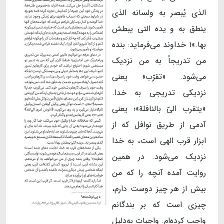
الذی یُبصر به ولسانه الذی
ینطق به و یده التی یبطش
بها.»۱ خداوند می‌فرماید: بنده
من تدریجاً به من نزدیک
می‌شود. «تقرّب» یعنی
نزدیکی تدریجی به خدا.
«یتقرب الیّ بالنافلة»؛ یعنی
آدمی از طریق نوافل که از
ابزار قرب الهی است، به خدا
نزدیک می‌شود. در همین
روایت آمده آنچه را که من
بیش از هر چیز دوست دارم،
چیزی است که بر بندگانم
واجب کرده‌ام. واجبات به‌دلیل