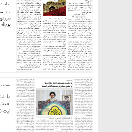
بیانیه
مرکز م
پیروزی 
یوم‌الله
هفته نام
تا د
است
آیت‌ال