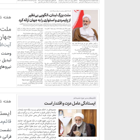
هفته نام
ملت ب
جهان 
آیت‌ال
وحدت مح
تبدیل ش
نیروهای
هفته نام
ایست
قائم‌م
نشست چ
قرآنی د