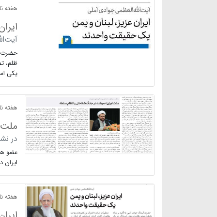
هفته نام
ایران
آیت‌ال
حضرت آی
ظلم، ت
یکی اس
هفته نام
ملت 
در نش
عضو هی
ایران د
هفته نام
ایران