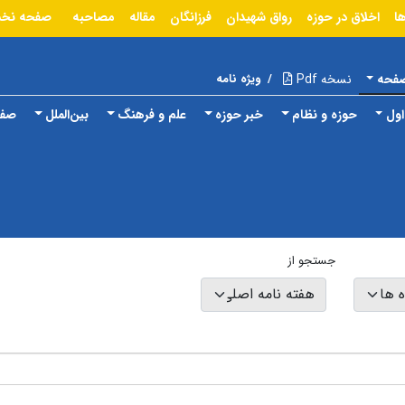
ا
اخلاق در حوزه
رواق شهیدان
فرزانگان
مقاله
مصاحبه
صفحه نخ
صفحه
نسخه Pdf
/
ویژه نامه
ول
حوزه و نظام
خبر حوزه
علم و فرهنگ
بین‌الملل
صفح
جستجو از