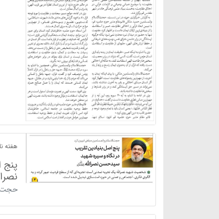
هفته نام
پنج 
نصرال
حجت‌ا