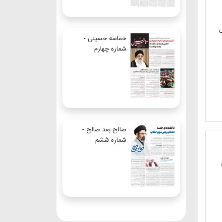
ت
حماسه حسینی -
شماره چهارم
صالح بعد صالح -
شماره ششم