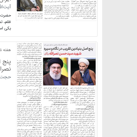
آیت‌ال
حضرت آی
ظلم، ت
یکی اس
هفته نام
پنج 
نصرال
حجت‌ا