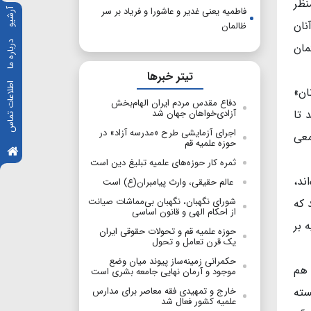
نظر
فاطمیه یعنی غدیر و عاشورا و فریاد بر سر
آرشیو
نان
ظالمان
درباره ما
مان
تیتر خبرها
اطلاعات تماس
ان»
دفاع مقدس مردم ایران الهام‌بخش
 تا
آزادی‌خواهان جهان شد
اجرای آزمایشی طرح «مدرسه آزاد» در
معی
حوزه علمیه قم
ثمره کار حوزه‌های علمیه تبلیغ دین است
ند،
عالم حقیقی، وارث پیامبران(ع) است
شورای نگهبان، نگهبان بی‌مماشات صیانت
 که
از احکام الهی و قانون اساسی
 بر
حوزه علمیه قم و تحولات حقوقی ایران
یک قرن تعامل و تحول
حکمرانی زمینه‌ساز پیوند میان وضع
 هم
موجود و آرمان نهایی جامعه بشری است
سته
خارج و تمهیدی فقه معاصر برای مدارس
علمیه کشور فعال شد