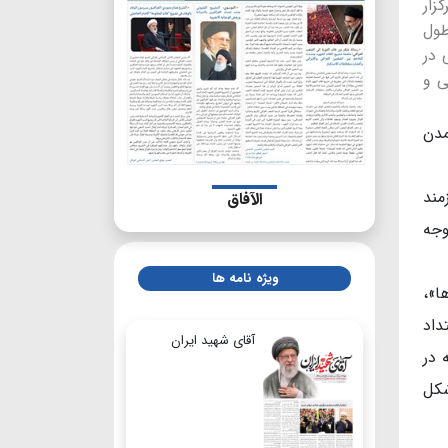
زار
طول
 در
ی و
مدن
مند
الآفاق
وجه
ویژه نامه ها
ا»،
داد
آقای شهید ایران
 در
شکل