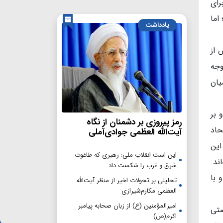
رای
اما
یادداشت
 از
وجه
یان
 بر
رمز پیروزی بر دشمنان از نگاه
حاد
آیت‌الله العظمی جوادی‌آملی
این
این است انقلاب ملی: رهبری که طاغوت
ند.
شرق و غرب را شکست داد
 با
تحلیلی بر تحولات اخیر از منظر آیت‌الله
العظمی مکارم‌شیرازی
امیرالمؤمنین (ع) از زبان صحابه پیامبر
صتی
اکرم(ص)