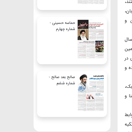
ند،
ان،
ن و
حماسه حسینی -
شماره چهارم
ام والمسلمین عباسی بیان کرد: مردم منطقه‌ای که امروز به‌عنوان افغانستان شناخته می‌شود، به‌ویژه در۲۵۰سال
د مردم این سرزمین
 در
ه و
صالح بعد صالح -
شماره ششم
بک،
ا و
ابط
کیه