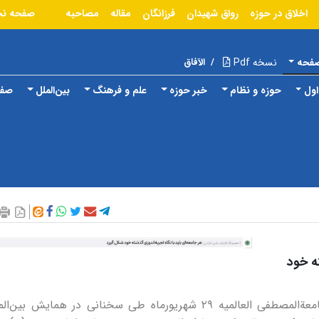
اخلاق در حوزه
رواق شهیدان
فرزانگان
مقاله
مصاحبه
صفحه ن
صفحه
نسخه Pdf
/
الآفاق
ول
حوزه و نظام
خبر حوزه
علم و فرهنگ
بین‌الملل
صفح
ه خود
حجت‌الاسلام والمسلمین علی عباسی، رئیس جامعةالمصطفی العالمیه ۲۹ شهریورماه طی سخنانی در همایش بی