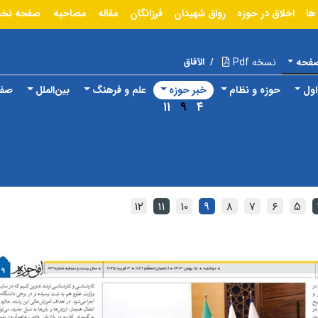
ها
اخلاق در حوزه
رواق شهیدان
فرزانگان
مقاله
مصاحبه
صفحه نخ
صفحه
نسخه Pdf
/
الآفاق
ول
حوزه و نظام
خبر حوزه
علم و فرهنگ
بین‌الملل
صفح
۱۱
۹
۴
۱۲
۱۱
۱۰
۹
۸
۷
۶
۵