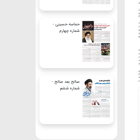
حماسه حسینی -
شماره چهارم
صالح بعد صالح -
شماره ششم