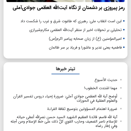
رمز پیروزی بر دشمنان از نگاه آیت‌الله العظمی جوادی‌آملی
این است انقلاب ملی: رهبری که طاغوت شرق و غرب را شکست داد
تحلیلی بر تحولات اخیر از منظر آیت‌الله العظمی مکارم‌شیرازی
امیرالمؤمنین (ع) از زبان صحابه پیامبر اکرم(ص)
فاطمیه یعنی غدیر و عاشورا و فریاد بر سر ظالمان
تیتر خبرها
حدیث الأسبوع
مهما اشتدت الخطوب!
أوضح آية الله العظمى جوادي آملي: ضرورة إحياء دروس تفسير القرآن
والعلوم العقلية في الحوزات
ضرورة اهتمام المسؤولين بتوسيع ثقافة القراءة
آية الله قاسم: قائدنا العظيم الشهيد السيد حسن نصرالله أعطى حياته
للإسلام ناصر الضعيف وحارب القوي كلُّ ذلك على خطّ الإسلام ومن أجله
وفي إطار رضاه