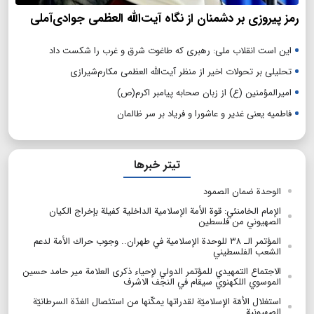
رمز پیروزی بر دشمنان از نگاه آیت‌الله العظمی جوادی‌آملی
این است انقلاب ملی: رهبری که طاغوت شرق و غرب را شکست داد
تحلیلی بر تحولات اخیر از منظر آیت‌الله العظمی مکارم‌شیرازی
امیرالمؤمنین (ع) از زبان صحابه پیامبر اکرم(ص)
فاطمیه یعنی غدیر و عاشورا و فریاد بر سر ظالمان
تیتر خبرها
الوحدة ضمان الصمود
الإمام الخامنئي: قوة الأمة الإسلامية الداخلية كفيلة بإخراج الكيان
الصهيوني من فلسطين
المؤتمر الـ ۳۸ للوحدة الإسلامية في طهران.. وجوب حراك الأمة لدعم
الشعب الفلسطيني
الاجتماع التمهيدي للمؤتمر الدولي لإحياء ذكرى العلامة مير حامد حسين
الموسوي ‏اللكهنوي سيقام في النجف الاشرف
استغلال الأمّة الإسلاميّة لقدراتها يمكّنها من استئصال الغدّة السرطانيّة
الصهيونية