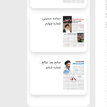
حماسه حسینی -
شماره چهارم
صالح بعد صالح -
شماره ششم