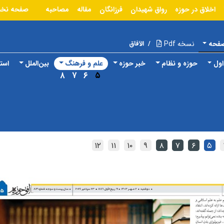
اخلاق در حوزه
رواق شهیدان
فرزانگان
مقاله
مصاحبه
صفحه نخ
صفحه
نسخه Pdf
/
الآفاق
ول
حوزه و نظام
خبر حوزه
علم و فرهنگ
بین‌الملل
استا
۸
۷
۶
۵
۱۲
۱۱
۱۰
۹
۸
۷
۶
۵