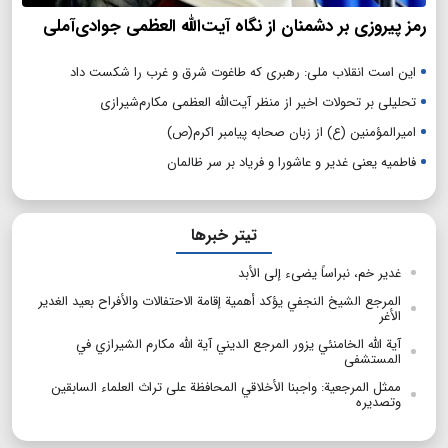
رمز پیروزی بر دشمنان از نگاه آیت‌الله العظمی جوادی‌آملی
این است انقلاب ملی: رهبری که طاغوت شرق و غرب را شکست داد
تحلیلی بر تحولات اخیر از منظر آیت‌الله العظمی مکارم‌شیرازی
امیرالمؤمنین (ع) از زبان صحابه پیامبر اکرم(ص)
فاطمیه یعنی غدیر و عاشورا و فریاد بر سر ظالمان
تیتر خبرها
غدیر خم، نبراساً یضیء إلی الأبد
المرجع الشيخ النجفي يؤكد أهمية إقامة الاحتفالات والأفراح بعيد الغدير
الأغر
آية الله الخامنئي يزور المرجع الديني آية الله مكارم الشيرازي في
المستشفى
ممثل المرجعية: واجبنا الأخلاقي المحافظة على تراث العلماء السابقين
وتصديره