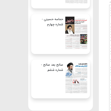
حماسه حسینی -
شماره چهارم
صالح بعد صالح -
شماره ششم