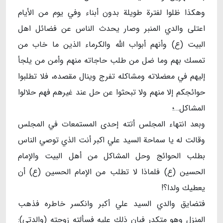
وهكذا ظلوا لفترة طويلة بدون أبناء وفي يوم من الأيام
اعتلى والدي المنبر وصار يحدث الناس عن فضائل اهل
البيت (ع) وأنهم أبواب الله والكرماء الذين ما خاب من
تمسك بهم وما ضل من طلب حاجاته منهم وأمن من يلجأ
إليهم في معضلاته ومشاكله تفرج وينال مقصده، فلا تطلبوا
حوائجكم إلا منهم ولا تبحثوا عن حل عند غيرهم فهم حلالوا
المشاكل…؛
وبعد انتهاء المجلس أتته إحدى المستمعات في المجلس
وقالت له يا سماحة السيد علي اكبر أنت الذي توصي الناس
بطلب الحوائج وحل المشاكل من أهل البيت والإمام
الحسين (ع) فلماذا لا تطلب من الإمام الحسين (ع) أن
يعطيك ولدا؟!
فتضايق والدي السيد علي أكبر وانكسر خاطره فذهب
المنزل وهو متكدر فبان ذلك عليه فسألته زوجته (والدتي):