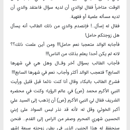
الوقت متاخراً فقال لوالدي أن لديه سؤال فاعتقد والدي أن
لديه مسأله علمية أو فقهية.
فقال له إسأل…! فإنصدم والدي من ذلك الطالب أنه يسأل
هل زوجتكم حامل!
فأجابه الوالد متعجبا نعم حامل!!! ومن أين علمت ذلك؟؟
لانه لم يكن أحدا يعلم بذلك من الناس!!!
فأجاب الطالب بسؤال آخر وقـال وهل هي في شهرها
السابع؟ فتعجب الوالد أكثر وأجاب: نعم في شهرها السابع!!!
فشرع الطالب بالبكاء وقال أنا كنت نائما قبل قليل ورأيت
النبي الأكرم محمد (ص) في عالم الرؤيا؛ وكنت في محضره
الشريف فقال لي النبي الأكرم (ص) أن إذهب إلى السيد علي
أكبر الخوئي وقل له: لأنه قد نذر لبس السواد على إبني
الحسين شهري المحرم وصفر من الراس إلى القدم… فنحن
سنحفظ له هذا الجنين الذي في بطن زوجته سبعة إشهر