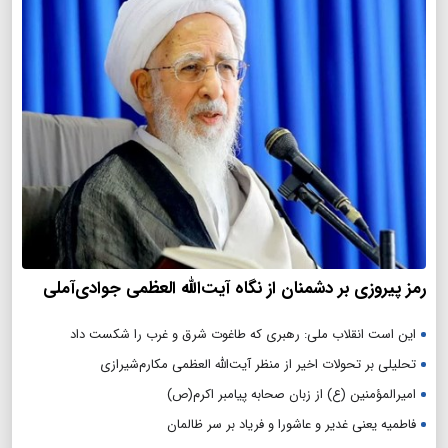
رمز پیروزی بر دشمنان از نگاه آیت‌الله العظمی جوادی‌آملی
این است انقلاب ملی: رهبری که طاغوت شرق و غرب را شکست داد
تحلیلی بر تحولات اخیر از منظر آیت‌الله العظمی مکارم‌شیرازی
امیرالمؤمنین (ع) از زبان صحابه پیامبر اکرم(ص)
فاطمیه یعنی غدیر و عاشورا و فریاد بر سر ظالمان