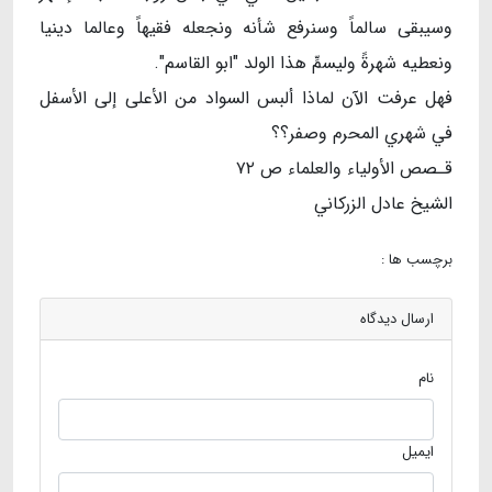
وسيبقى سالماً وسنرفع شأنه ونجعله فقيهاً وعالما دينيا
ونعطيه شهرةً وليسمِّ هذا الولد "ابو القاسم".
فهل عرفت الآن لماذا ألبس السواد من الأعلى إلى الأسفل
في شهري المحرم وصفر؟؟
قـصص الأولياء والعلماء ص ۷۲
️الشيخ عادل الزركاني
برچسب ها :
ارسال دیدگاه
نام
ایمیل