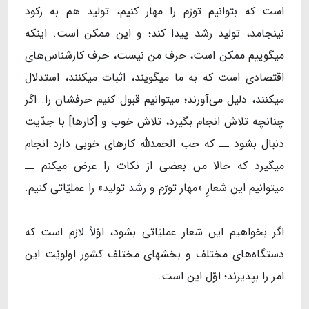
است که بتوانیم تورّم را مهار کنیم، تولید هم به رکود
نینجامد، تولید رشد پیدا کند؛ و این ممکن است. اینکه
میگوییم ممکن است، حرف من نیست، حرف کارشناس‌های
اقتصادی است که به ما میگویند، اثبات میکنند، استدلال
میکنند، دلیل می‌آورند؛ میتوانیم قبول کنیم حرفشان را. اگر
چنانچه تلاش انجام بگیرد، تلاش خوب و [کارها] با جدّیت
دنبال بشود ــ که خب الحمدلله کارهای خوبی دارد انجام
میگیرد که حالا من بعضی از نکات را عرض میکنم ــ
میتوانیم این شعارِ «مهار تورّم و رشد تولید» را عملیّاتی کنیم.
اگر بخواهیم این شعار عملیّاتی بشود، اوّلاً لازم است که
دستگاه‌های مختلف و بخشهای مختلف کشور اولویّت این
امر را بپذیرند؛ اوّل این است.