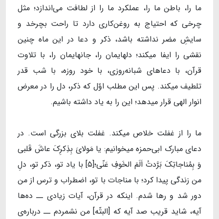
ما را، باطن ما را، عملکرد ما را از لطافت می‌اندازد؛ مثل
چرخی که احتیاج به روغن‌کاری دارد تا راحت بچرخد و
سایشِ مضر نداشته باشد، ذکر و دعا در این ماه چنین
نقشی را ایفا میکند؛ دلهایمان را، جانهایمان را، با تلاوت
قرآن، با دعاهای شبانه‌روزی، با خود روزه، با شب قدر
تلطیف میکند. پس این مطلب اوّل که ذکر، دل را در معرض
انوار الهی قرار میدهد؛ این را به یاد داشته باشیم.
ما را از غفلت خلاص میکند. غفلت بلای بزرگی است. در
دعای مبارک ابی‌حمزه میخوانیم: یا مَولایَ‌ بِذِکرِکَ‌ عاشَ‌ قَلبی‌
وَ بِمُناجاتِکَ بَرَّدتُ اَلَمَ الخَوفِ عَنّی‌؛[۵] با یاد تو، ذکر تو، دلِ
من زندگی پیدا کرد؛ با مناجات با تو، اضطراب و ترس از من
دور شد و رها شدم. اینکه در قرآن، آیات زیادی ــ ده‌ها
آیه، شاید قریب صد آیه که [البتّه] من نشمردم ــ درباره‌ی