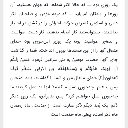
یک روزی بود ــ که حالا اکثر شماها که جوان هستید، آن
روزها را یادتان نمی‌آید ــ که مردم مؤمن و صاحبان فکر
دینی و اسلامی کمترین حرکت اجرائی را در کشور در اختیار
نداشتند، نمیتوانستند کار انجام بدهند، کار دست طواغیت
و تبَعه‌ی طواغیت بود؛ یک روزی این‌جوری بود؛ خدای
متعال آنها را از این مسندها بیرون انداخت، شما را گذاشت
جای آنها. حضرت موسیٰ به بنی‌اسرائیل فرمود: عَسىٰ رَبُّکُم
اَن یُهلِکَ عَدُوَّکُم وَ یَستَخلِفَکُم فِی الاَرضِ فَیَنظُرَ کَیفَ
تَعمَلون؛[۱۱] خدای متعال من و شما را گذاشته، باید امتحان
پس بدهیم. چه‌جوری عمل میکنیم؟ آنها بد عمل کردند؛ ما
چه‌جوری عمل خواهیم کرد؟ پس بنابراین، یک روی دیگر
ذکر، یک بُعد دیگر ذکر عبارت است از خدمت. ماه رمضان
ماه ذکر است، یعنی ماه خدمت است.