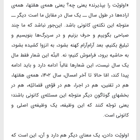
«اولویّت را بپذیرند» یعنی چه؟ یعنی همه‌ی همّتها، همه‌ی
اراده‌ها در طول سال ــ یک سال در مقابل ما است دیگر ــ
متوجّه این نکته‌ی کانونی باشد. این‌جور نباشد که ما چند
صباحی بگوییم و حرف بزنیم و در سربرگ‌ها بنویسیم و
تبلیغ بکنیم، بعد آرام‌آرام کهنه بشود، به انزوا کشیده بشود،
به حاشیه برود، فراموش کنیم؛ نه. البتّه این شعار فقط مال
یک سال نیست، این شعارها غالباً ادامه دارد و باید ادامه
پیدا کند، امّا حالا تا آخر امسال، سال ۱۴۰۲، همه‌ی همّتها،
هم در تقنین، هم در اجرا، هم در قوّه‌ی قضائیّه، هم در
بخشهای گوناگونِ دیگر متوجّه این مسئله‌ی کانونی باشند؛
یعنی توجّه کنند که این وظیفه، یک وظیفه‌ی اصلی و
کانونی است.
اولویّت ‌دادن، یک معنای دیگر هم دارد و آن، این است که