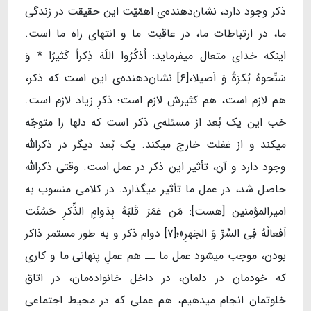
ذکر وجود دارد، نشان‌دهنده‌ی اهمّیّت این حقیقت در زندگی
ما، در ارتباطات ما، در عاقبت ما و انتهای راه ما است.
اینکه خدای متعال میفرماید: اُذکُرُوا اللَهَ ذِکراً کَثیرًا * وَ
سَبِّحوهُ بُکرَةً وَ اَصیلا،[۶] نشان‌دهنده‌ی این است که ذکر،
هم لازم است، هم کثیرش لازم است؛ ذکرِ زیاد لازم است.
خب این یک بُعد از مسئله‌ی ذکر است که دلها را متوجّه
میکند و از غفلت خارج میکند. یک بُعد دیگر در ذکرالله
وجود دارد و آن، تأثیر این ذکر در عمل است. وقتی ذکرالله
حاصل شد، در عمل ما تأثیر میگذارد. در کلامی منسوب به
امیرالمؤمنین [هست]: مَن عَمَرَ قَلبَهُ بِدَوامِ الذِّکرِ حَسُنَت‌
اَفعالُهُ‌ فِی‌ السِّرِّ وَ الجَهرِ»؛[۷] دوام ذکر و به طور مستمر ذاکر
بودن، موجب میشود عمل ما ــ هم عملِ پنهانی ما و کاری
که خودمان در دلمان، در داخل خانواده‌مان، در اتاق
خلوتمان انجام میدهیم، هم عملی که در محیط اجتماعی