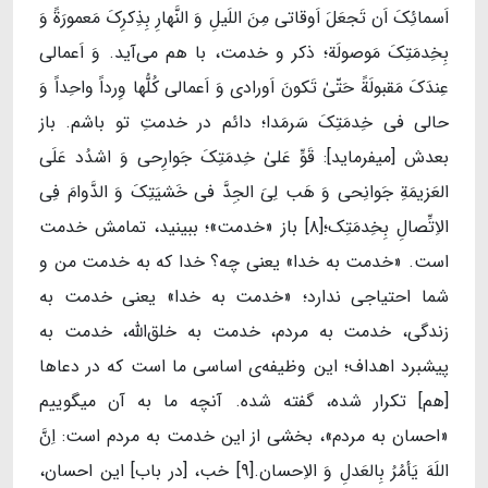
اَسمائِکَ اَن تَجعَلَ اَوقاتى مِنَ اللَیلِ وَ النَّهارِ بِذِکرِکَ مَعمورَةً وَ
بِخِدمَتِکَ مَوصولَة؛ ذکر و خدمت، با هم می‌آید. وَ اَعمالى
عِندَکَ مَقبولَةً حَتّىٰ تَکونَ اَورادى وَ اَعمالى کُلُّها وِرداً واحِداً وَ
حالى فى خِدمَتِکَ سَرمَدا؛ دائم در خدمتِ تو باشم. باز
بعدش [میفرماید]: قَوِّ عَلىٰ خِدمَتِکَ جَوارِحى وَ اشدُد عَلَى
العَزیمَةِ جَوانِحى وَ هَب لِىَ الجِدَّ فى خَشیَتِکَ وَ الدَّوامَ فِى
الاِتِّصالِ بِخِدمَتِک؛[۸] باز «خدمت»؛ ببینید، تمامش خدمت
است. «خدمت به خدا» یعنی چه؟ خدا که به خدمت من و
شما احتیاجی ندارد؛ «خدمت به خدا» یعنی خدمت به
زندگی، خدمت به مردم، خدمت به خلق‌الله، خدمت به
پیشبرد اهداف؛ این وظیفه‌ی اساسی ما است که در دعاها
[هم] تکرار شده، گفته شده. آنچه ما به آن میگوییم
«احسان به مردم»، بخشی از این خدمت به مردم است: اِنَّ
اللَهَ یَأمُرُ بِالعَدلِ وَ الاِحسان.[۹] خب، [در باب] این احسان،