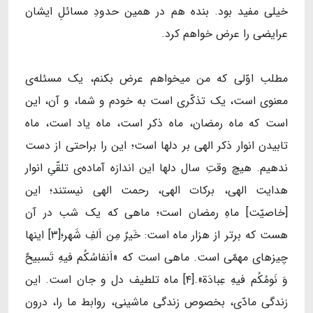
خیلی مفید بود. بنده هم در همین حدودِ مسائلِ ایشان
عرایضی را عرض خواهم کرد.
مطلب اوّلی که من میخواهم عرض بکنم، یک مسئله‌ی
معنوی است، یک تذکّری است به خودم و شما، و آن، این
است که ماه رمضان، ماه ذکر است، ماه یاد است، ماه
تابیدن انوار ذکر الهی بر دلها است؛ این را براحتی از دست
ندهیم. هیچ‌ وقتِ سال دلها این اندازه آماده‌ی تلقّیِ انوار
هدایت الهی، برکات الهی، رحمت الهی نیستند؛ این
[خاصیّت] ماهِ رمضان است؛ ماهی که یک شب در آن
هست که برتر از هزار ماه است: خَیرٌ مِن اَلفِ شَهر؛[۳] اینها
چیزهای مهمّی است. ماهی است که «اَنفاسُکُم فیهِ تَسبیحٌ
وَ نَومُکُم فیهِ عِبادَة».[۴] ماه تلطیف دل و جان است. این
زندگی مادّی، بخصوص زندگی ماشینی، روابط ما را، درون