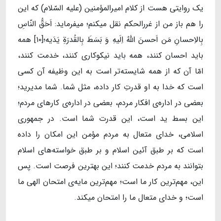
یک روایتی هست از کلام امیرالمؤمنین (علیه السّلام) که این
را هم باز من از غررالحکم نقل میکنم؛ میفرماید: اَحَقُّ النّاسِ
بِالاِحسانِ مَن اَحسنَ اللهُ اِلَیهِ وَ بَسَطَ بِالقُدرَةِ یَدَیه؛[۱۰] همه
باید احسان کنند، همه باید نیکوکاری کنند، خدمت کنند،
امّا آن که از همه شایسته‌تر است به این وظیفه آن کسی
است که خدا به او قدرتِ کار داده، مثل شما. شما مدیرید؛
بعضی در اداره‌ی افکار مردم، بعضی در اداره‌ی کارهای مردم؛
این بسط ید است، این قدرت شما است. در جمهوری
اسلامی، خدای متعال به مردم مؤمن این امکان را داده
است که بر طبق آئین اسلام و بر طبق خواسته‌های اسلام
بتوانند به مردم خدمت کنند؛ این بهترین فرصت است. پس
این، مهم‌ترین کار ما است؛ مهم‌ترین مایه‌ی امتحان الهی ما
است؛ و خدای متعال ما را امتحان میکند.