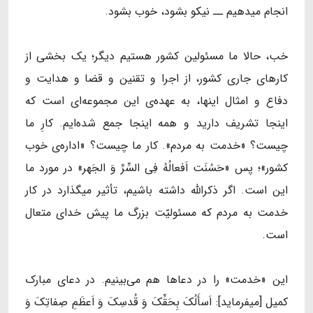
انجام میدهیم ــ نیکو بشود، خوب بشود.
خب، حالا ما مسئولین کشور هستیم دیگر؛ یک بخشی از
کارهای جاری کشور، از اجرا و تقنین و قضا و هدایت و
دفاع و امثال اینها، به عهده‌ی این مجموعه‌ای است که
اینجا تشریف دارید و همه اینجا جمع شده‌ایم. کارِ ما
چیست؟ «خدمت به مردم». کار ما چیست؟ «اداره‌ی خوب
کشور»؛ پس «حَسُنَت‌ اَفعالُهُ‌ فِی‌ السِّرِّ وَ الجَهر» در مورد ما
این است. اگر ذکرالله داشته باشیم، تأثیر میگذارد در کار
خدمت به مردم که مسئولیّت بزرگ ما پیش خدای متعال
است.
این «خدمت» را در دعاها هم می‌بینیم. در دعای مبارک
کمیل [میفرماید]: اَسأَلُکَ بِحَقِّکَ وَ قُدسِکَ وَ اَعظَمِ صِفاتِکَ وَ