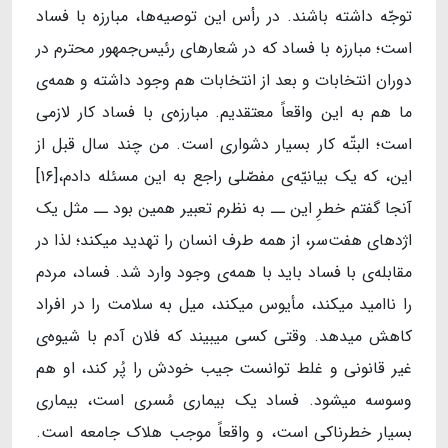
توجّه داشته باشند. در رأس این توصیه‌ها، مبارزه با فساد
است؛ مبارزه با فساد که در شعارهای رئیس‌جمهور محترم در
دوران انتخابات و بعد از انتخابات هم وجود داشته و همه‌ی
ما هم به این واقعاً معتقدیم. مبارزه‌ی با فساد کار لازمی
است؛ البتّه کار بسیار دشواری است. من چند سال قبل از
این، که یک بیانیّه‌ی مفصّلی راجع به این مسئله دادم،[۱۶]
آنجا گفتم خطرِ این ــ به نظرم تعبیر همین بود ــ مثل یک
اژدهای هفت‌سر، از همه طرف انسان را تهدید میکند؛ لذا در
مقابله‌ی با فساد باید با همه‌ی وجود وارد شد. فساد، مردم
را ناامید میکند، مأیوس میکند، میل به سلامت را در افراد
کاهش میدهد. وقتی کسی میبیند که فلان آدم با شیوه‌ی
غیر قانونی و غلط توانست جیب خودش را پُر کند، او هم
وسوسه میشود. فساد یک بیماری مُسری است، بیماری
بسیار خطرناکی است، و واقعاً موجب هلاک جامعه است.