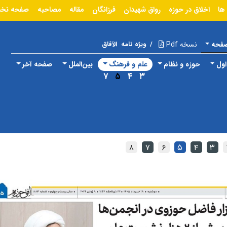
ها
اخلاق در حوزه
رواق شهیدان
فرزانگان
مقاله
مصاحبه
صفحه نخ
صفحه
نسخه Pdf
/
ویژه نامه
الآفاق
ول
حوزه و نظام
علم و فرهنگ
بین‌الملل
صفحه آخر
۷
۵
۴
۳
۸
۷
۶
۵
۴
۳