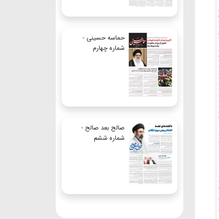
حماسه حسینی -
شماره چهارم
صالح بعد صالح -
شماره ششم