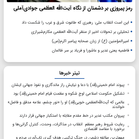
رمز پیروزی بر دشمنان از نگاه آیت‌الله العظمی جوادی‌آملی
این است انقلاب ملی: رهبری که طاغوت شرق و غرب را شکست داد
تحلیلی بر تحولات اخیر از منظر آیت‌الله العظمی مکارم‌شیرازی
امیرالمؤمنین (ع) از زبان صحابه پیامبر اکرم(ص)
فاطمیه یعنی غدیر و عاشورا و فریاد بر سر ظالمان
تیتر خبرها
پیوند امام خمینی(قد) با دعا و نیایش راز ماندگاری و نفوذ جهانی ایشان
تشکیل حکومت اسلامی اوجِ شکوه و عظمتِ قیام امام خمینی(قد) بود
عالمی که آیت‌الله‌العظمی خویی(قد) او را «نور چشم، علامه مدقق و فاضل»
خواندند
پیروان مکتب غدیر در خط مقدم مقابله با استکبار جهانی قرار دارند
رعایت شروط رهبر معظم انقلاب در مذاکرات، وحدت، کنترل گرانی‌ها و
برخورد با مفاسد اقتصادی
مهم‌ترین مؤلفه دشمن در جنگ ترکیبی هدف گیری تاب‌آوری مردم و