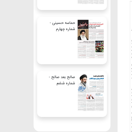
حماسه حسینی -
شماره چهارم
صالح بعد صالح -
شماره ششم