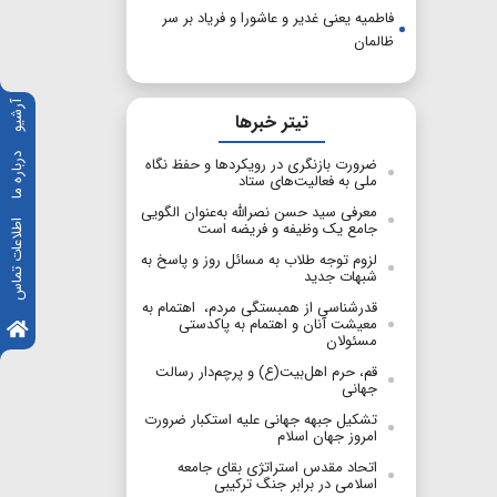
فاطمیه یعنی غدیر و عاشورا و فریاد بر سر
ظالمان
آرشیو
تیتر خبرها
درباره ما
ضرورت بازنگری در رویکردها و حفظ نگاه
ملی به فعالیت‌های ستاد
معرفی سید حسن نصرالله به‌عنوان الگویی
اطلاعات تماس
جامع یک وظیفه و فریضه است
لزوم توجه طلاب به مسائل روز و پاسخ به
شبهات جدید
قدرشناسی از همبستگی مردم، اهتمام به
معیشت آنان و اهتمام به پاکدستی
مسئولان
قم، حرم اهل‌بیت(ع) و پرچم‌دار رسالت
جهانی
تشکیل جبهه جهانی علیه استکبار ضرورت
امروز جهان اسلام
اتحاد مقدس​​​​​​​ استراتژی بقای جامعه
اسلامی در برابر جنگ ترکیبی