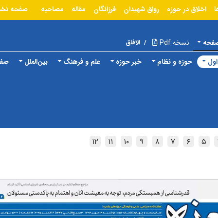
ا
اخلاق در حوزه
رواق شهیدان
فرزانگان
مقاله
مصاحبه
صفحه نخ
صفحه
نسخه Pdf
/
الآفاق
ول
حوزه و نظام
خبر حوزه
علم و فرهنگ
بین‌الملل
صفح
۱۲
۱۱
۱۰
۹
۸
۷
۶
۵