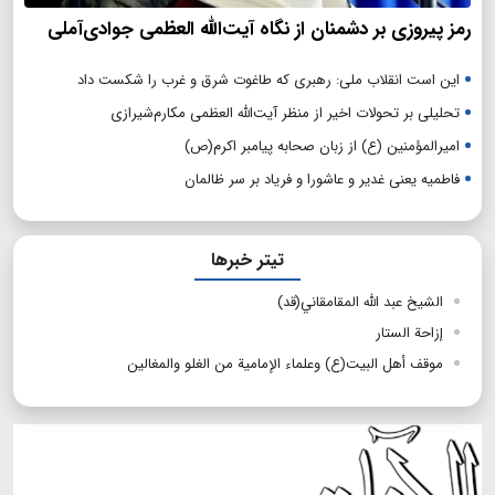
رمز پیروزی بر دشمنان از نگاه آیت‌الله العظمی جوادی‌آملی
این است انقلاب ملی: رهبری که طاغوت شرق و غرب را شکست داد
تحلیلی بر تحولات اخیر از منظر آیت‌الله العظمی مکارم‌شیرازی
امیرالمؤمنین (ع) از زبان صحابه پیامبر اکرم(ص)
فاطمیه یعنی غدیر و عاشورا و فریاد بر سر ظالمان
تیتر خبرها
الشیخ عبد الله المقامقاني(قد)
إزاحة الستار
موقف أهل البيت(ع) وعلماء الإمامية من الغلو والمغالين