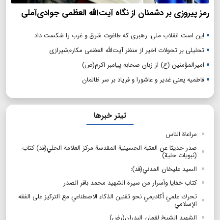
رمز پیروزی بر دشمنان از نگاه آیت‌الله العظمی جوادی‌آملی
این است انقلاب ملی: رهبری که طاغوت شرق و غرب را شکست داد
تحلیلی بر تحولات اخیر از منظر آیت‌الله العظمی مکارم‌شیرازی
امیرالمؤمنین (ع) از زبان صحابه پیامبر اکرم(ص)
فاطمیه یعنی غدیر و عاشورا و فریاد بر سر ظالمان
تیتر خبرها
مراعاة الناس
صدر حديثا عن العتبة الحسينية المقدسة مركز العلامة الحلي(قد) كتاب
(نبويات حلية)
السيد عليخان المدني(قد):
كتاب خفايا وأسرار من سيرة الشهيد محمد باقر الصدر
تحرك علمي أكاديمي نحو تقنين الذكاء الاصطناعي مع التركيز على الفقه
الإسلامي
الشهید الشيخ لقمان البدران(رض)