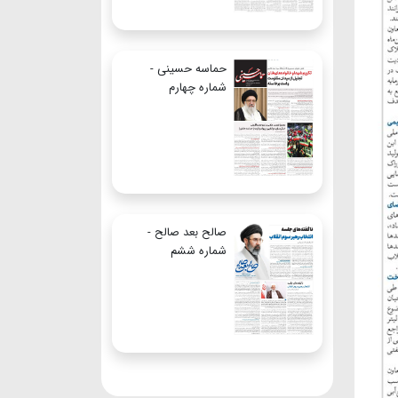
حماسه حسینی -
شماره چهارم
صالح بعد صالح -
شماره ششم