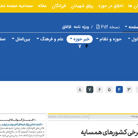
ان ها
اخلاق در حوزه
رواق شهیدان
فرزانگان
مقاله
مصاحبه
صفحه نخ
صفحه
نسخه Pdf
/
ویژه نامه
الآفاق
ول
حوزه و نظام
خبر حوزه
علم و فرهنگ
بین‌الملل
صفح
۷
۴
۸
۷
۶
۵
۴
۳