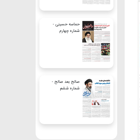
حماسه حسینی -
شماره چهارم
صالح بعد صالح -
شماره ششم