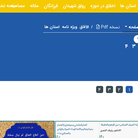
استان ها
اخلاق در حوزه
رواق شهیدان
فرزانگان
مقاله
مصاحبه
صفحه نخ
صفحه
نسخه Pdf
/
الآفاق
ویژه نامه
استان ها
۴
۳
۴
۳
۲
۱