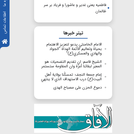
فاطمیه یعنی غدیر و عاشورا و فریاد بر سر
ظالمان
اطلاعات تماس
تیتر خبرها
الامام الخامنئي يدعو لتعزيز الاهتمام
بحياة وتعاليم الأئمة الهداة "الجواد
والهادي والعسكري(ع)"
الشيخ قاسم: ان تقديم التضحيات هو
المعبَر لبقائنا أعزّة وان المقاومة ستستمر
إمام جمعة النجف: تمسكُنا بولاية أهل
البيت(ع) درب الاستهداف الذي لا ينتهي
دموع الحزن على مصباح الهدى