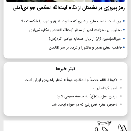
رمز پیروزی بر دشمنان از نگاه آیت‌الله العظمی جوادی‌آملی
این است انقلاب ملی: رهبری که طاغوت شرق و غرب را شکست داد
تحلیلی بر تحولات اخیر از منظر آیت‌الله العظمی مکارم‌شیرازی
امیرالمؤمنین (ع) از زبان صحابه پیامبر اکرم(ص)
فاطمیه یعنی غدیر و عاشورا و فریاد بر سر ظالمان
تیتر خبرها
«کونا للظالم خصماً و للمظلوم عوناً » شعار راهبردی ایران است
اخبار کوتاه ایران
عرفان اهل‌بیت(ع) به جامعه معرفی شود
​​​​​​​«حجره هنر» ضرورتی که در حوزه ایجاد شد