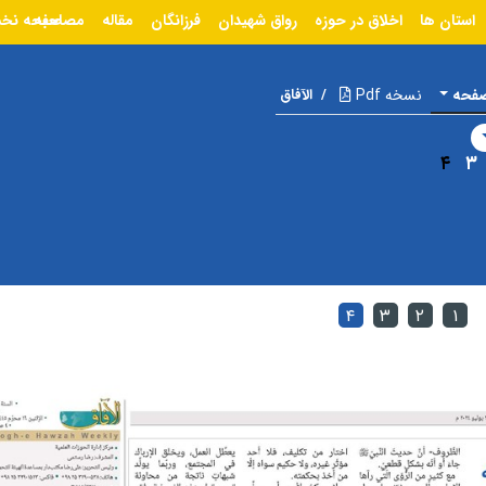
استان ها
اخلاق در حوزه
رواق شهیدان
فرزانگان
مقاله
مصاحبه
صفحه نخ
صفحه
نسخه Pdf
/
الآفاق
۴
۳
۴
۳
۲
۱