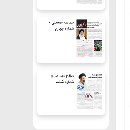
حماسه حسینی -
شماره چهارم
صالح بعد صالح -
شماره ششم