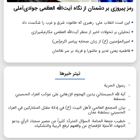
رمز پیروزی بر دشمنان از نگاه آیت‌الله العظمی جوادی‌آملی
این است انقلاب ملی: رهبری که طاغوت شرق و غرب را شکست داد
تحلیلی بر تحولات اخیر از منظر آیت‌الله العظمی مکارم‌شیرازی
امیرالمؤمنین (ع) از زبان صحابه پیامبر اکرم(ص)
فاطمیه یعنی غدیر و عاشورا و فریاد بر سر ظالمان
تیتر خبرها
رسول الحرية
آية الله السيستاني يدين الهجوم الإرهابي على موكب العزاء الحسيني
بمسقط
بيان المجمع العالمي لأهل البيت (ع) في إدانة مقتل المشاركين في العزاء
الحسيني بسلطنة عمان
خطيب جمعة المنامة: السؤال المتردِّد كثيراً عن مصير سجناء الرأي يدعو
الجهات الأمنيّة للإفصاح عن واقعهم لرفع الريبة والتشكيك