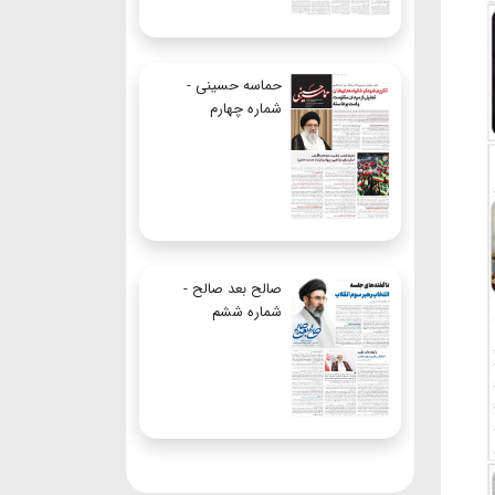
حماسه حسینی -
شماره چهارم
صالح بعد صالح -
شماره ششم