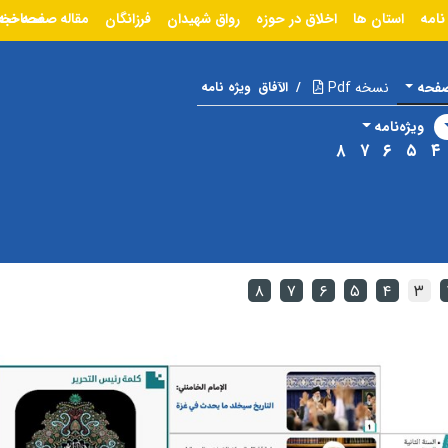
نامه
استان ها
اخلاق در حوزه
رواق شهیدان
فرزانگان
مقاله
مصاحبه
صفحه نخ
صفحه
نسخه Pdf
/
الآفاق
ویژه نامه
ویژه‌نامه
۸
۷
۶
۵
۴
۸
۷
۶
۵
۴
۳