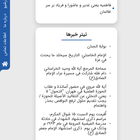
آرشیو
فاطمیه یعنی غدیر و عاشورا و فریاد بر سر
ظالمان
درباره ما
تیتر خبرها
اطلاعات تماس
بوابة الجنان
الإمام الخامنئي: التاريخ سيخلد ما يحدث
في غزة
سماحة المرجع آیة الله وحید الخراسانیِ
دام ظله شارکت فی مسیرة عزاء الإمام
الصادق(ع)
آية الله مروي في حضور أساتذة و طلاب
الحوزة العلمية في طهران: “التحول” لا
يعني التخلي عن التقاليد الأصيلة للحوزة /
يجب تقديم حلول لرفع النواقص بحذر
واهتمام
أُقيمت يوم السبت ۱۵ شوال المکرم،
مراسم ذكرى استشهاد الشهداء في حادثة
مدرسة الفيضية المروعة في عام ۱۹۶۳ م
وذلک في یوم ذكرى استشهاد الإمام جعفر
الصادق (ع).