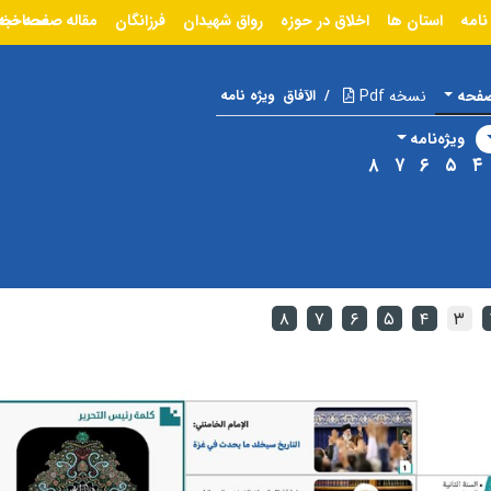
نامه
استان ها
اخلاق در حوزه
رواق شهیدان
فرزانگان
مقاله
مصاحبه
صفحه نخ
صفحه
نسخه Pdf
/
الآفاق
ویژه نامه
ویژه‌نامه
۸
۷
۶
۵
۴
۸
۷
۶
۵
۴
۳