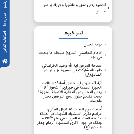
آرشیو
فاطمیه یعنی غدیر و عاشورا و فریاد بر سر
ظالمان
درباره ما
تیتر خبرها
اطلاعات تماس
بوابة الجنان
الإمام الخامنئي: التاريخ سيخلد ما يحدث
في غزة
سماحة المرجع آیة الله وحید الخراسانیِ
دام ظله شارکت فی مسیرة عزاء الإمام
الصادق(ع)
آية الله مروي في حضور أساتذة و طلاب
الحوزة العلمية في طهران: “التحول” لا
يعني التخلي عن التقاليد الأصيلة للحوزة /
يجب تقديم حلول لرفع النواقص بحذر
واهتمام
أُقيمت يوم السبت ۱۵ شوال المکرم،
مراسم ذكرى استشهاد الشهداء في حادثة
مدرسة الفيضية المروعة في عام ۱۹۶۳ م
وذلک في یوم ذكرى استشهاد الإمام جعفر
الصادق (ع).