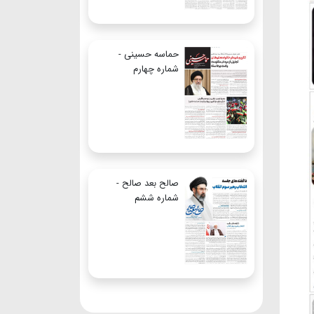
حماسه حسینی -
شماره چهارم
صالح بعد صالح -
شماره ششم