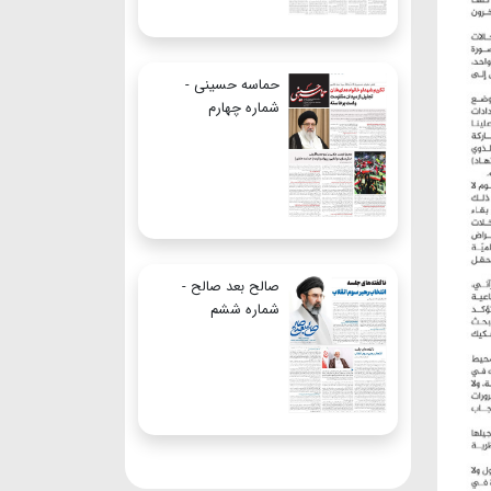
حماسه حسینی -
شماره چهارم
صالح بعد صالح -
شماره ششم