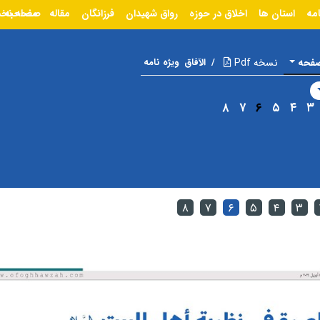
امه
استان ها
اخلاق در حوزه
رواق شهیدان
فرزانگان
مقاله
مصاحبه
صفحه نخ
صفحه
نسخه Pdf
/
الآفاق
ویژه نامه
۸
۷
۶
۵
۴
۳
۸
۷
۶
۵
۴
۳