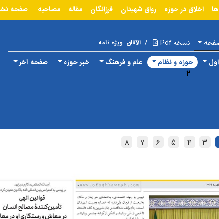
ها
اخلاق در حوزه
رواق شهیدان
فرزانگان
مقاله
مصاحبه
صفحه نخ
صفحه
نسخه Pdf
/
الآفاق
ویژه نامه
ول
حوزه و نظام
علم و فرهنگ
خبر حوزه
صفحه آخر
۲
۸
۷
۶
۵
۴
۳