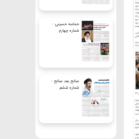
حماسه حسینی -
شماره چهارم
صالح بعد صالح -
شماره ششم